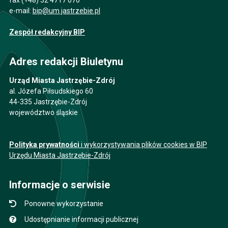
fax (+48) 32 4717 070
e-mail:
bip@um.jastrzebie.pl
Zespół redakcyjny BIP
Adres redakcji Biuletynu
Urząd Miasta Jastrzębie-Zdrój
al. Józefa Piłsudskiego 60
44-335 Jastrzębie-Zdrój
województwo śląskie
Polityka prywatności
i wykorzystywania plików cookies w BIP
Urzędu Miasta Jastrzębie-Zdrój
Informacje o serwisie
Ponowne wykorzystanie
Udostępnianie informacji publicznej