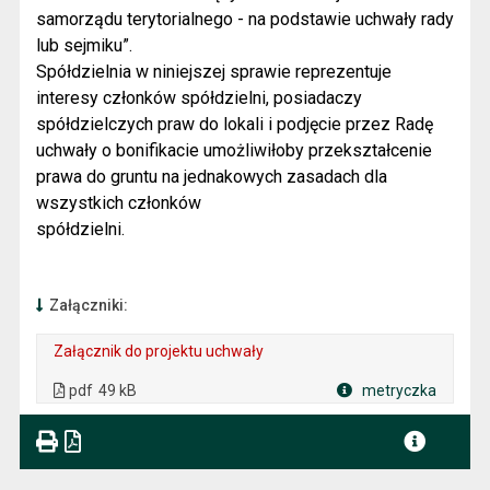
samorządu terytorialnego - na podstawie uchwały rady
lub sejmiku”.
Spółdzielnia w niniejszej sprawie reprezentuje
interesy członków spółdzielni, posiadaczy
spółdzielczych praw do lokali i podjęcie przez Radę
uchwały o bonifikacie umożliwiłoby przekształcenie
prawa do gruntu na jednakowych zasadach dla
wszystkich członków
spółdzielni.
Załączniki:
Załącznik do projektu uchwały
. Plik w formacie: pdf
. Rozmiar pliku: 49 kB
. Otwiera się w nowej karcie.
pdf
49 kB
metryczka
Plik w formacie