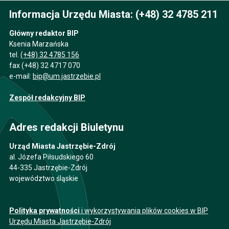
Informacja Urzędu Miasta: (+48) 32 4785 211
Główny redaktor BIP
Ksenia Marzańska
tel.
(+48) 32 4785 156
fax (+48) 32 4717 070
e-mail:
bip@um.jastrzebie.pl
Zespół redakcyjny BIP
Adres redakcji Biuletynu
Urząd Miasta Jastrzębie-Zdrój
al. Józefa Piłsudskiego 60
44-335 Jastrzębie-Zdrój
województwo śląskie
Polityka prywatności
i wykorzystywania plików cookies w BIP
Urzędu Miasta Jastrzębie-Zdrój