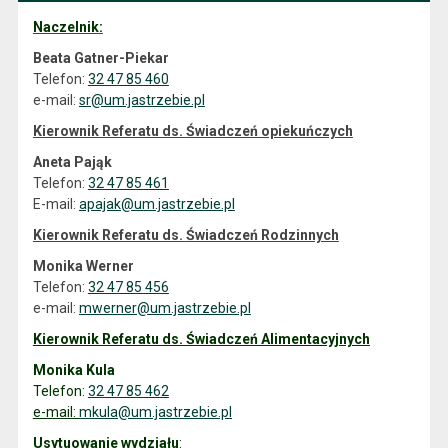
Naczelnik
:
Beata Gatner-Piekar
Telefon:
32 47 85 460
e-mail:
sr@um.jastrzebie.pl
Kierownik Referatu ds. Świadczeń opiekuńczych
Aneta Pająk
Telefon:
32 47 85 461
E-mail:
apajak@um.jastrzebie.pl
Kierownik Referatu ds. Świadczeń Rodzinnych
Monika Werner
Telefon:
32 47 85 456
e-mail:
mwerner@um.jastrzebie.pl
Kierownik Referatu ds. Świadczeń Alimentacyjnych
Monika Kula
Telefon:
32 47 85 462
e-mail:
mkula@um.jastrzebie.pl
Usytuowanie wydziału
: