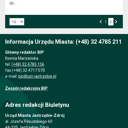
do…
Liczba art. na stronie:
Przejdź do strony numer
1
2
Strona numer
Poprzednia strona
Następna strona
Informacja Urzędu Miasta: (+48) 32 4785 211
Główny redaktor BIP
Ksenia Marzańska
tel.
(+48) 32 4785 156
fax (+48) 32 4717 070
e-mail:
bip@um.jastrzebie.pl
Zespół redakcyjny BIP
Adres redakcji Biuletynu
Urząd Miasta Jastrzębie-Zdrój
al. Józefa Piłsudskiego 60
44-335 Jastrzębie-Zdrój