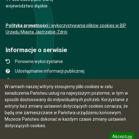
województwo śląskie
Polityka prywatności
i wykorzystywania plików cookies w BIP
Urzędu Miasta Jastrzębie-Zdrój
Informacje o serwisie
Ponowne wykorzystanie
Udostępnianie informacji publicznej
Mapa serwisu
W ramach naszej witryny stosujemy pliki cookies w celu
Instrukcja obsługi
świadczenia Państwu usług na najwyższym poziomie, w tym w
sposób dostosowany do indywidualnych potrzeb. Korzystanie z
Statystyki oglądalności
witryny bez zmiany ustawień dotyczących cookies oznacza, że
Ostatnio dodane
będą one zamieszczane w Państwa urządzeniu końcowym.
Możecie Państwo dokonać w każdym czasie zmiany ustawień
Ostatnia aktualizacja BIP: 07.08.2026 12:31
dotyczących cookies.
Akceptuję
5.7.0 [15]
CMS i hosting: Logonet Sp. z o.o. w Bydgoszczy