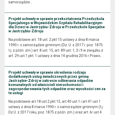
samorządzie…
Projekt uchwały w sprawie przekształcenia Przedszkola
Specjalnego w Wojewódzkim Szpitalu Rehabilitacyjnym
dla Dzieci w Jastrzębiu-Zdroju w Przedszkole Specjalne
w Jastrzębiu-Zdroju
Na podstawie art. 18 ust. 2 pkt 15 ustawy z dnia 8 marca
1990 r. o samorządzie gminnym (Dz. U. z 2017 r. poz. 1875
t.j. z późn. zm.) art. 8 ust. 15, art. 89 ust. 1, 3 i 9 w związku z
art. 29 ust.1 pkt. 1 ustawy z dnia 14 grudnia 2016 r Prawo…
Projekt uchwały w sprawie określenia rodzaju
dodatkowych usług świadczonych przez gminę
Jastrzębie-Zdrój w zakresie odbierania odpadów
komunalnych od właścicieli nieruchomości i
zagospodarowania tych odpadów oraz wysokości cen za
te usługi
Na podstawie art.18 ust.2 pkt.15, art.40 ust.1 i art.41 ust.1
ustawy z dnia 8 marca 1990 r. o samorządzie gminnym (t.j.
Dz.U. z 2017 roku, poz. 1875 z późn. zm.) oraz art. 6r ust.4