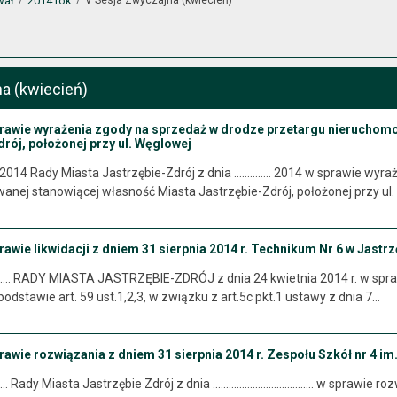
wał
2014 rok
a (kwiecień)
prawie wyrażenia zgody na sprzedaż w drodze przetargu nieruchom
rój, położonej przy ul. Węglowej
14 Rady Miasta Jastrzębie-Zdrój z dnia ………….. 2014 w sprawie wyraż
nej stanowiącej własność Miasta Jastrzębie-Zdrój, położonej przy ul
rawie likwidacji z dniem 31 sierpnia 2014 r. Technikum Nr 6 w Jastr
......... RADY MIASTA JASTRZĘBIE-ZDRÓJ z dnia 24 kwietnia 2014 r. w spra
odstawie art. 59 ust.1,2,3, w związku z art.5c pkt.1 ustawy z dnia 7…
rawie rozwiązania z dniem 31 sierpnia 2014 r. Zespołu Szkół nr 4 im
..... Rady Miasta Jastrzębie Zdrój z dnia ...................................... w s