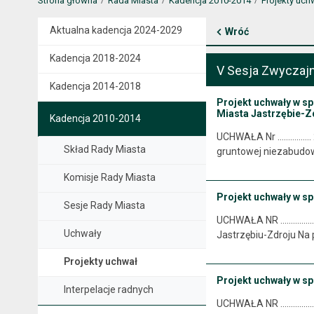
Strona główna
Rada Miasta
Kadencja 2010-2014
Projekty uch
Aktualna kadencja 2024-2029
Wróć
Kadencja 2018-2024
V Sesja Zwyczajn
Kadencja 2014-2018
Projekt uchwały w s
Miasta Jastrzębie-Zd
Kadencja 2010-2014
UCHWAŁA Nr ……………. 20
Skład Rady Miasta
gruntowej niezabudowa
Komisje Rady Miasta
Projekt uchwały w sp
Sesje Rady Miasta
UCHWAŁA NR ...........
Uchwały
Jastrzębiu-Zdroju Na p
Projekty uchwał
Projekt uchwały w sp
Interpelacje radnych
UCHWAŁA NR ..............