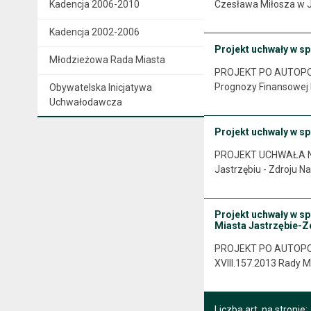
Kadencja 2006-2010
Czesława Miłosza w Ja
Kadencja 2002-2006
Projekt uchwały w s
Młodzieżowa Rada Miasta
PROJEKT PO AUTOPOPR
Prognozy Finansowej M
Obywatelska Inicjatywa
Uchwałodawcza
Projekt uchwaly w s
PROJEKT UCHWAŁA Nr……
Jastrzębiu - Zdroju N
Projekt uchwały w sp
Miasta Jastrzębie-Z
PROJEKT PO AUTOPOPRA
XVIII.157.2013 Rady M
Liczba art. na stronie: