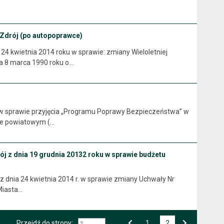
-Zdrój (po autopoprawce)
wietnia 2014 roku w sprawie: zmiany Wieloletniej
ia 8 marca 1990 roku o…
w sprawie przyjęcia „Programu Poprawy Bezpieczeństwa” w
zie powiatowym (…
ój z dnia 19 grudnia 20132 roku w sprawie budżetu
dnia 24 kwietnia 2014 r. w sprawie zmiany Uchwały Nr
Miasta…
Przejdź do strony:
Przejdź do strony numer
1
2
Strona numer