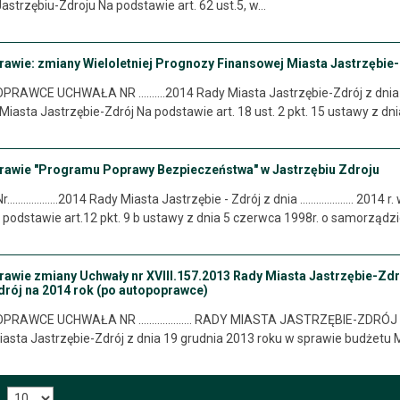
strzębiu-Zdroju Na podstawie art. 62 ust.5, w…
prawie: zmiany Wieloletniej Prognozy Finansowej Miasta Jastrzębie
AWCE UCHWAŁA NR ……….2014 Rady Miasta Jastrzębie-Zdrój z dnia 24 k
iasta Jastrzębie-Zdrój Na podstawie art. 18 ust. 2 pkt. 15 ustawy z dn
prawie "Programu Poprawy Bezpieczeństwa" w Jastrzębiu Zdroju
………….2014 Rady Miasta Jastrzębie - Zdrój z dnia ……………….. 2014 r. 
a podstawie art.12 pkt. 9 b ustawy z dnia 5 czerwca 1998r. o samorząd
rawie zmiany Uchwały nr XVIII.157.2013 Rady Miasta Jastrzębie-Zdr
drój na 2014 rok (po autopoprawce)
WCE UCHWAŁA NR .................... RADY MIASTA JASTRZĘBIE-ZDRÓJ z 
iasta Jastrzębie-Zdrój z dnia 19 grudnia 2013 roku w sprawie budżetu 