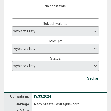
Na podstawie
Rok uchwalenia
Miesiąc
Status
Szukaj
Dane uchwały nr IV.33.2024
Uchwała nr:
IV.33.2024
Jakiego
Rady Miasta Jastrzębie-Zdrój
organu: