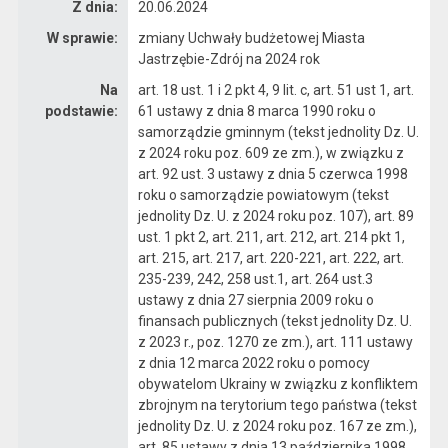
Z dnia:
20.06.2024
W sprawie:
zmiany Uchwały budżetowej Miasta
Jastrzębie-Zdrój na 2024 rok
Na
art. 18 ust. 1 i 2 pkt 4, 9 lit. c, art. 51 ust 1, art.
podstawie:
61 ustawy z dnia 8 marca 1990 roku o
samorządzie gminnym (tekst jednolity Dz. U.
z 2024 roku poz. 609 ze zm.), w związku z
art. 92 ust. 3 ustawy z dnia 5 czerwca 1998
roku o samorządzie powiatowym (tekst
jednolity Dz. U. z 2024 roku poz. 107), art. 89
ust. 1 pkt 2, art. 211, art. 212, art. 214 pkt 1,
art. 215, art. 217, art. 220-221, art. 222, art.
235-239, 242, 258 ust.1, art. 264 ust.3
ustawy z dnia 27 sierpnia 2009 roku o
finansach publicznych (tekst jednolity Dz. U.
z 2023 r., poz. 1270 ze zm.), art. 111 ustawy
z dnia 12 marca 2022 roku o pomocy
obywatelom Ukrainy w związku z konfliktem
zbrojnym na terytorium tego państwa (tekst
jednolity Dz. U. z 2024 roku poz. 167 ze zm.),
art. 85 ustawy z dnia 13 października 1998