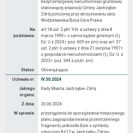
bezprzetargowej nieruchomości gruntowej
stanowiącej własność Gminy Jastrzębie-
Zdrój położonej przy skrzyżowaniu ulicy
Wodzisławska/Boża Góra Prawa
Na
art.18 ust. 2 pkt. 9 lit. a ustawy z dnia 8
podstawie:
marca 1990 r. o samorządzie gminnym (t.j.
Dz. U z 2024 r. poz. 609 ze zm) oraz art. 37
ust. 2 pkt. 6 ustawy z dnia 21 sierpnia 1997 r.
o gospodarce nieruchomościami (t.j. Dz. U. z
2023 r. poz. 344 z późn. zm)
Status:
Obowiązująca
Dane uchwały nr IV.30.2024
Uchwała nr:
IV.30.2024
Jakiego
Rady Miasta Jastrzębie-Zdrój
organu:
Z dnia:
20.06.2024
W sprawie:
przystąpienia do sporządzania miejscowego
planu zagospodarowania przestrzennego
fragmentu jednostki Bzie o symbolu
roboczym Bz17 w Jastrzębiu-Zdroju