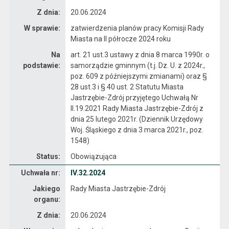
Z dnia:
20.06.2024
W sprawie:
zatwierdzenia planów pracy Komisji Rady
Miasta na II półrocze 2024 roku
Na
art. 21 ust.3 ustawy z dnia 8 marca 1990r. o
podstawie:
samorządzie gminnym (t.j. Dz. U. z 2024r.,
poz. 609 z późniejszymi zmianami) oraz §
28 ust.3 i § 40 ust. 2 Statutu Miasta
Jastrzębie-Zdrój przyjętego Uchwałą Nr
II.19.2021 Rady Miasta Jastrzębie-Zdrój z
dnia 25 lutego 2021r. (Dziennik Urzędowy
Woj. Śląskiego z dnia 3 marca 2021r., poz.
1548)
Status:
Obowiązująca
Dane uchwały nr IV.32.2024
Uchwała nr:
IV.32.2024
Jakiego
Rady Miasta Jastrzębie-Zdrój
organu:
Z dnia:
20.06.2024