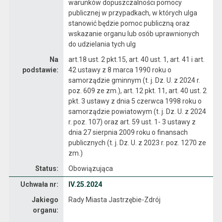
warunków dopuszczalności pomocy
publicznej w przypadkach, w których ulga
stanowić będzie pomoc publiczną oraz
wskazanie organu lub osób uprawnionych
do udzielania tych ulg
Na
art.18 ust. 2 pkt.15, art. 40 ust. 1, art. 41 i art.
podstawie:
42 ustawy z 8 marca 1990 roku o
samorządzie gminnym (t. j. Dz. U. z 2024 r.
poz. 609 ze zm.), art. 12 pkt. 11, art. 40 ust. 2
pkt. 3 ustawy z dnia 5 czerwca 1998 roku o
samorządzie powiatowym (t. j. Dz. U. z 2024
r. poz. 107) oraz art. 59 ust. 1- 3 ustawy z
dnia 27 sierpnia 2009 roku o finansach
publicznych (t. j. Dz. U. z 2023 r. poz. 1270 ze
zm.)
Status:
Obowiązująca
Dane uchwały nr IV.25.2024
Uchwała nr:
IV.25.2024
Jakiego
Rady Miasta Jastrzębie-Zdrój
organu: