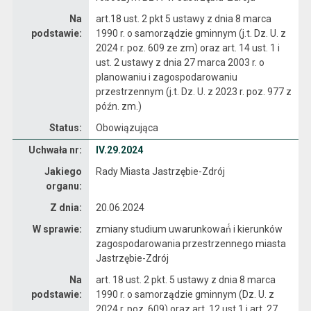
Na
art.18 ust. 2 pkt 5 ustawy z dnia 8 marca
podstawie:
1990 r. o samorządzie gminnym (j.t. Dz. U. z
2024 r. poz. 609 ze zm) oraz art. 14 ust. 1 i
ust. 2 ustawy z dnia 27 marca 2003 r. o
planowaniu i zagospodarowaniu
przestrzennym (j.t. Dz. U. z 2023 r. poz. 977 z
późn. zm.)
Status:
Obowiązująca
Dane uchwały nr IV.29.2024
Uchwała nr:
IV.29.2024
Jakiego
Rady Miasta Jastrzębie-Zdrój
organu:
Z dnia:
20.06.2024
W sprawie:
zmiany studium uwarunkowań́ i kierunków
zagospodarowania przestrzennego miasta
Jastrzębie-Zdrój
Na
art. 18 ust. 2 pkt. 5 ustawy z dnia 8 marca
podstawie:
1990 r. o samorządzie gminnym (Dz. U. z
2024 r. poz. 609) oraz art. 12 ust.1 i art. 27