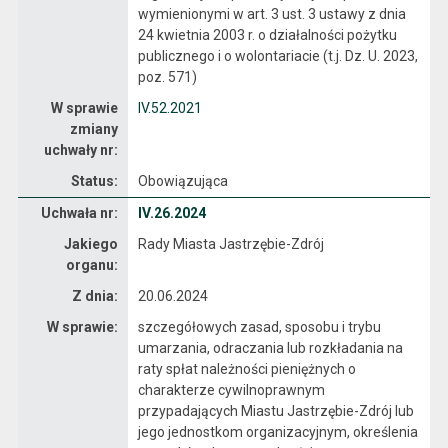
wymienionymi w art. 3 ust. 3 ustawy z dnia
24 kwietnia 2003 r. o działalności pożytku
publicznego i o wolontariacie (t.j. Dz. U. 2023,
poz. 571)
W sprawie
IV.52.2021
zmiany
uchwały nr:
Status:
Obowiązująca
Dane uchwały nr IV.26.2024
Uchwała nr:
IV.26.2024
Jakiego
Rady Miasta Jastrzębie-Zdrój
organu:
Z dnia:
20.06.2024
W sprawie:
szczegółowych zasad, sposobu i trybu
umarzania, odraczania lub rozkładania na
raty spłat należności pieniężnych o
charakterze cywilnoprawnym
przypadających Miastu Jastrzębie-Zdrój lub
jego jednostkom organizacyjnym, określenia