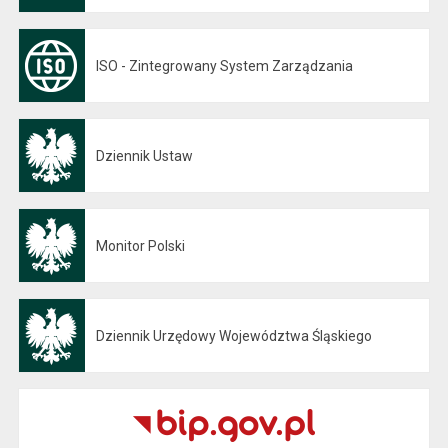
ISO - Zintegrowany System Zarządzania
Dziennik Ustaw
Otwiera się w nowej karcie
Monitor Polski
Otwiera się w nowej karcie
Dziennik Urzędowy Województwa Śląskiego
Otwiera się w nowej karcie