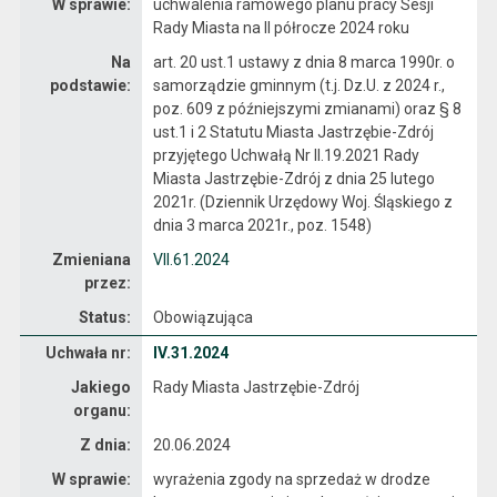
W sprawie:
uchwalenia ramowego planu pracy Sesji
Rady Miasta na II półrocze 2024 roku
Na
art. 20 ust.1 ustawy z dnia 8 marca 1990r. o
podstawie:
samorządzie gminnym (t.j. Dz.U. z 2024 r.,
poz. 609 z późniejszymi zmianami) oraz § 8
ust.1 i 2 Statutu Miasta Jastrzębie-Zdrój
przyjętego Uchwałą Nr II.19.2021 Rady
Miasta Jastrzębie-Zdrój z dnia 25 lutego
2021r. (Dziennik Urzędowy Woj. Śląskiego z
dnia 3 marca 2021r., poz. 1548)
Zmieniana
VII.61.2024
przez:
Status:
Obowiązująca
Dane uchwały nr IV.31.2024
Uchwała nr:
IV.31.2024
Jakiego
Rady Miasta Jastrzębie-Zdrój
organu:
Z dnia:
20.06.2024
W sprawie:
wyrażenia zgody na sprzedaż w drodze