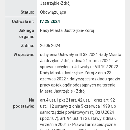
Jastrzębie-Zdrój
Status:
Obowiązująca
Dane uchwały nr IV.28.2024
Uchwała nr:
IV.28.2024
Jakiego
Rady Miasta Jastrzębie-Zdrój
organu:
Z dnia:
20.06.2024
W sprawie:
uchylenia Uchwały nr III.38.2024 Rady Miasta
Jastrzębie-Zdrój z dnia 21 marca 2024 r. w
sprawie uchylenia Uchwały nr VIII.107.2022
Rady Miasta Jastrzębie-Zdrój z dnia 23
czerwca 2022 r. dotyczącej rozkładu godzin
pracy aptek ogólnodostępnych na terenie
Miasta Jastrzębie - Zdrój
Na
art.4 ust.1 pkt 2 i art. 42 ust. 1 oraz art. 92
podstawie:
ust.1 i 2 ustawy z dnia 5 czerwca 1998 r. o
samorządzie powiatowym (t.j.Dz.U.2024
r.poz.107), art. 94 ust. 1 i 2 ustawy z dnia 6
września 2001 r.- Prawo farmaceutyczne