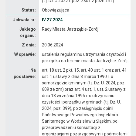
(t.j. Dz.U.2022 r. poz. 2301 z późn.zm.)
Status:
Obowiązująca
Dane uchwały nr IV.27.2024
Uchwała nr:
IV.27.2024
Jakiego
Rady Miasta Jastrzębie-Zdrój
organu:
Z dnia:
20.06.2024
W sprawie:
ustalenia regulaminu utrzymania czystości i
porządku na terenie miasta Jastrzębie-Zdrój
Na
art. 18 ust. 2 pkt. 15, art. 40 ust. 1 oraz art. 41
podstawie:
ust. 1 ustawy z dnia 8 marca 1990 r. o
samorządzie gminnym (t.j. Dz. U. 2024, poz.
609 ze zm) oraz art. 4 ust. 1, ust. 2 ustawy z
dnia 13 września 1996 r. o utrzymaniu
czystości i porządku w gminach (t.j. Dz. U.
2024, poz. 399), po zasięgnięciu opinii
Państwowego Powiatowego Inspektora
Sanitarnego w Wodzisławiu Śląskim, po
przeprowadzeniu konsultacji z
organizacjami pozarządowymi i podmiotami