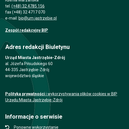
tel.
(+48) 32 4785 156
fax (+48) 32 4717 070
e-mail:
bip@um.jastrzebie.pl
Zespół redakcyjny BIP
Adres redakcji Biuletynu
Urząd Miasta Jastrzębie-Zdrój
al. Józefa Piłsudskiego 60
44-335 Jastrzębie-Zdrój
województwo śląskie
Polityka prywatności
i wykorzystywania plików cookies w BIP
Urzędu Miasta Jastrzębie-Zdrój
Informacje o serwisie
Ponowne wykorzystanie