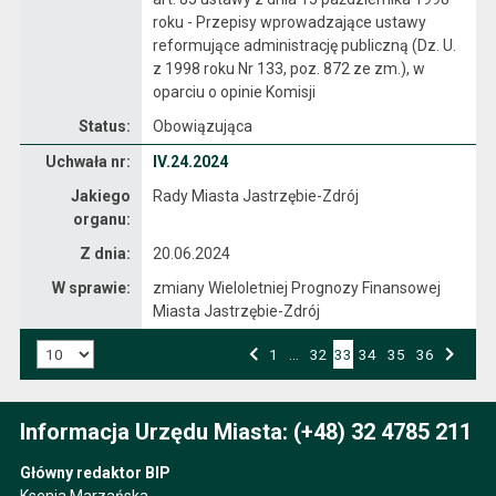
roku - Przepisy wprowadzające ustawy
reformujące administrację publiczną (Dz. U.
z 1998 roku Nr 133, poz. 872 ze zm.), w
oparciu o opinie Komisji
Status:
Obowiązująca
Dane uchwały nr IV.24.2024
Uchwała nr:
IV.24.2024
Jakiego
Rady Miasta Jastrzębie-Zdrój
organu:
Z dnia:
20.06.2024
W sprawie:
zmiany Wieloletniej Prognozy Finansowej
Miasta Jastrzębie-Zdrój
Liczba art. na stronie:
Przejdź do strony numer
1
…
Przejdź do strony numer
32
33
Przejdź do strony numer
34
Przejdź do strony numer
35
Przejdź do strony numer
36
Strona numer
Poprzednia strona
Następna strona
Informacja Urzędu Miasta: (+48) 32 4785 211
Główny redaktor BIP
Ksenia Marzańska