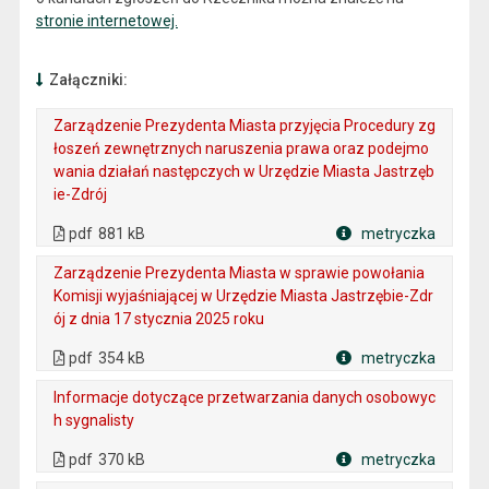
stronie internetowej.
Załączniki:
Zarządzenie Prezydenta Miasta przyjęcia Procedury zg
łoszeń zewnętrznych naruszenia prawa oraz podejmo
wania działań następczych w Urzędzie Miasta Jastrzęb
ie-Zdrój
. Plik w formacie: pdf
. Rozmiar pliku: 881 kB
. Otwiera się w nowej karcie.
pdf
881 kB
metryczka
Plik w formacie
Zarządzenie Prezydenta Miasta w sprawie powołania
Komisji wyjaśniającej w Urzędzie Miasta Jastrzębie-Zdr
ój z dnia 17 stycznia 2025 roku
. Plik w formacie: pdf
. Rozmiar pliku: 354 kB
. Otwiera się w nowej karcie.
pdf
354 kB
metryczka
Plik w formacie
Informacje dotyczące przetwarzania danych osobowyc
h sygnalisty
. Plik w formacie: pdf
. Rozmiar pliku: 370 kB
. Otwiera się w nowej karcie.
pdf
370 kB
metryczka
Plik w formacie