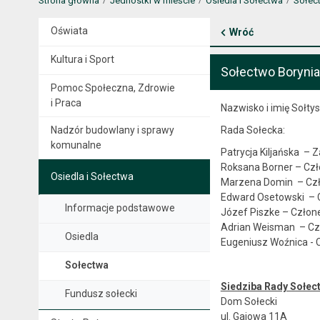
Strona główna
Jednostki w mieście
Osiedla i Sołectwa
Sołec
Oświata
Wróć
Kultura i Sport
Sołectwo Borynia
Pomoc Społeczna, Zdrowie
i Praca
Nazwisko i imię Sołtys
Nadzór budowlany i sprawy
Rada Sołecka:
komunalne
Patrycja Kiljańska – 
Roksana Borner – Czł
Osiedla i Sołectwa
Marzena Domin – Czł
Edward Osetowski – C
Informacje podstawowe
Józef Piszke – Człone
Adrian Weisman – Czł
Osiedla
Eugeniusz Woźnica - 
Sołectwa
Siedziba Rady Sołec
Fundusz sołecki
Dom Sołecki
ul. Gajowa 11A