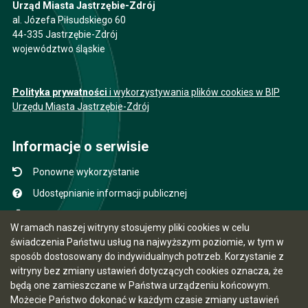
Urząd Miasta Jastrzębie-Zdrój
al. Józefa Piłsudskiego 60
44-335 Jastrzębie-Zdrój
województwo śląskie
Polityka prywatności
i wykorzystywania plików cookies w BIP
Urzędu Miasta Jastrzębie-Zdrój
Informacje o serwisie
Ponowne wykorzystanie
Udostępnianie informacji publicznej
Mapa serwisu
W ramach naszej witryny stosujemy pliki cookies w celu
Instrukcja obsługi
świadczenia Państwu usług na najwyższym poziomie, w tym w
sposób dostosowany do indywidualnych potrzeb. Korzystanie z
Statystyki oglądalności
witryny bez zmiany ustawień dotyczących cookies oznacza, że
Ostatnio dodane
będą one zamieszczane w Państwa urządzeniu końcowym.
Możecie Państwo dokonać w każdym czasie zmiany ustawień
Ostatnia aktualizacja BIP: 06.08.2026 15:25