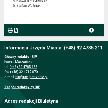
Ryszard Piechoczek
Stefan Woźniak
Informacja Urzędu Miasta: (+48) 32 4785 211
Główny redaktor BIP
Ksenia Marzańska
tel.
(+48) 32 4785 156
fax (+48) 32 4717 070
e-mail:
bip@um.jastrzebie.pl
Zespół redakcyjny BIP
Adres redakcji Biuletynu