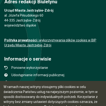
Adres redakcji Biuletynu
Urząd Miasta Jastrzębie-Zdrój
al. Józefa Piłsudskiego 60
44-335 Jastrzębie-Zdrój
województwo śląskie
Polityka prywatności
i wykorzystywania plików cookies w BIP
Urzędu Miasta Jastrzębie-Zdrój
Informacje o serwisie
Ponowne wykorzystanie
Udostępnianie informacji publicznej
Mapa serwisu
W ramach naszej witryny stosujemy pliki cookies w celu
Instrukcja obsługi
świadczenia Państwu usług na najwyższym poziomie, w tym w
sposób dostosowany do indywidualnych potrzeb. Korzystanie z
Statystyki oglądalności
witryny bez zmiany ustawień dotyczących cookies oznacza, że
Ostatnio dodane