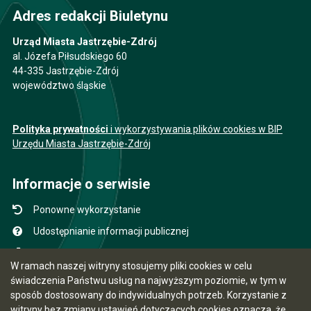
Adres redakcji Biuletynu
Urząd Miasta Jastrzębie-Zdrój
al. Józefa Piłsudskiego 60
44-335 Jastrzębie-Zdrój
województwo śląskie
Polityka prywatności
i wykorzystywania plików cookies w BIP
Urzędu Miasta Jastrzębie-Zdrój
Informacje o serwisie
Ponowne wykorzystanie
Udostępnianie informacji publicznej
Mapa serwisu
W ramach naszej witryny stosujemy pliki cookies w celu
Instrukcja obsługi
świadczenia Państwu usług na najwyższym poziomie, w tym w
sposób dostosowany do indywidualnych potrzeb. Korzystanie z
Statystyki oglądalności
witryny bez zmiany ustawień dotyczących cookies oznacza, że