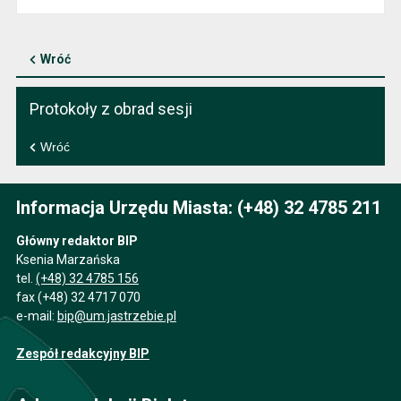
Wróć
Protokoły z obrad sesji
Wróć
Informacja Urzędu Miasta: (+48) 32 4785 211
Główny redaktor BIP
Ksenia Marzańska
tel.
(+48) 32 4785 156
fax (+48) 32 4717 070
e-mail:
bip@um.jastrzebie.pl
Zespół redakcyjny BIP