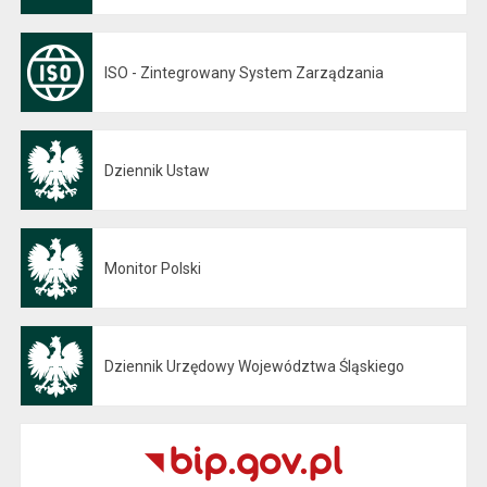
ISO - Zintegrowany System Zarządzania
Dziennik Ustaw
Otwiera się w nowej karcie
Monitor Polski
Otwiera się w nowej karcie
Dziennik Urzędowy Województwa Śląskiego
Otwiera się w nowej karcie