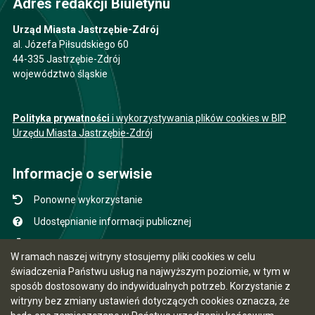
Adres redakcji Biuletynu
Urząd Miasta Jastrzębie-Zdrój
al. Józefa Piłsudskiego 60
44-335 Jastrzębie-Zdrój
województwo śląskie
Polityka prywatności
i wykorzystywania plików cookies w BIP
Urzędu Miasta Jastrzębie-Zdrój
Informacje o serwisie
Ponowne wykorzystanie
Udostępnianie informacji publicznej
Mapa serwisu
W ramach naszej witryny stosujemy pliki cookies w celu
Instrukcja obsługi
świadczenia Państwu usług na najwyższym poziomie, w tym w
sposób dostosowany do indywidualnych potrzeb. Korzystanie z
Statystyki oglądalności
witryny bez zmiany ustawień dotyczących cookies oznacza, że
Ostatnio dodane