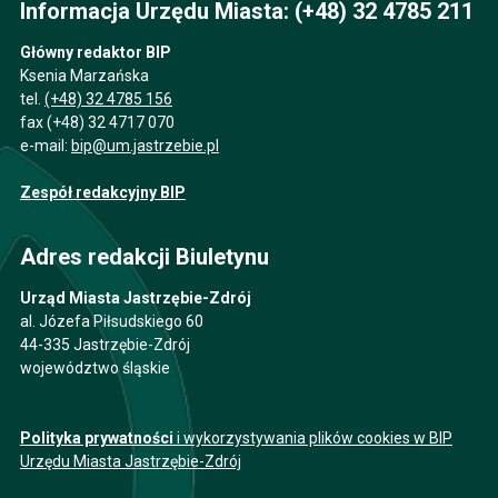
Informacja Urzędu Miasta: (+48) 32 4785 211
Główny redaktor BIP
Ksenia Marzańska
tel.
(+48) 32 4785 156
fax (+48) 32 4717 070
e-mail:
bip@um.jastrzebie.pl
Zespół redakcyjny BIP
Adres redakcji Biuletynu
Urząd Miasta Jastrzębie-Zdrój
al. Józefa Piłsudskiego 60
44-335 Jastrzębie-Zdrój
województwo śląskie
Polityka prywatności
i wykorzystywania plików cookies w BIP
Urzędu Miasta Jastrzębie-Zdrój