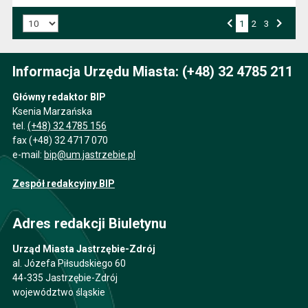
Liczba art. na stronie:
1
Przejdź do strony numer
2
Przejdź do strony numer
3
Strona numer
Poprzednia strona
Następna strona
Informacja Urzędu Miasta: (+48) 32 4785 211
Główny redaktor BIP
Ksenia Marzańska
tel.
(+48) 32 4785 156
fax (+48) 32 4717 070
e-mail:
bip@um.jastrzebie.pl
Zespół redakcyjny BIP
Adres redakcji Biuletynu
Urząd Miasta Jastrzębie-Zdrój
al. Józefa Piłsudskiego 60
44-335 Jastrzębie-Zdrój
województwo śląskie