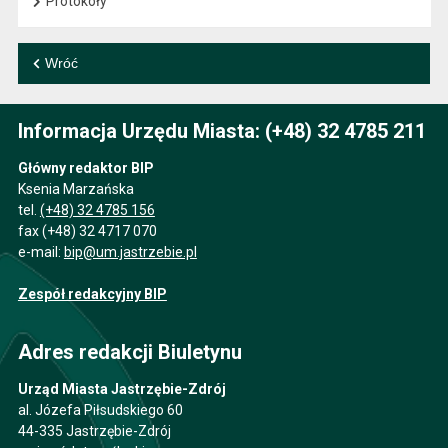
Protokoły
Wróć
Informacja Urzędu Miasta: (+48) 32 4785 211
Główny redaktor BIP
Ksenia Marzańska
tel.
(+48) 32 4785 156
fax (+48) 32 4717 070
e-mail:
bip@um.jastrzebie.pl
Zespół redakcyjny BIP
Adres redakcji Biuletynu
Urząd Miasta Jastrzębie-Zdrój
al. Józefa Piłsudskiego 60
44-335 Jastrzębie-Zdrój