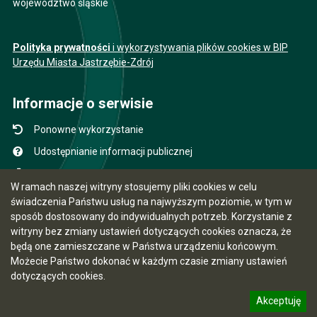
województwo śląskie
Polityka prywatności
i wykorzystywania plików cookies w BIP
Urzędu Miasta Jastrzębie-Zdrój
Informacje o serwisie
Ponowne wykorzystanie
Udostępnianie informacji publicznej
Mapa serwisu
W ramach naszej witryny stosujemy pliki cookies w celu
Instrukcja obsługi
świadczenia Państwu usług na najwyższym poziomie, w tym w
sposób dostosowany do indywidualnych potrzeb. Korzystanie z
Statystyki oglądalności
witryny bez zmiany ustawień dotyczących cookies oznacza, że
Ostatnio dodane
będą one zamieszczane w Państwa urządzeniu końcowym.
Możecie Państwo dokonać w każdym czasie zmiany ustawień
Ostatnia aktualizacja BIP: 07.08.2026 12:31
dotyczących cookies.
Akceptuję
5.7.0 [15]
CMS i hosting: Logonet Sp. z o.o. w Bydgoszczy
informację o polityce prywatności