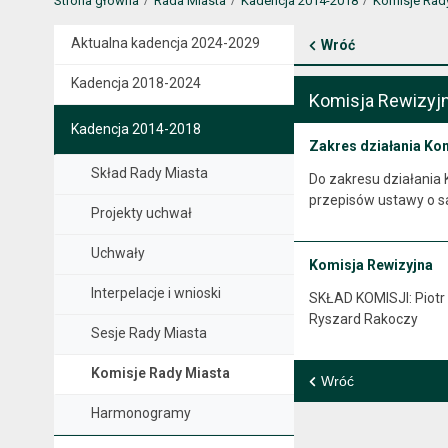
Strona główna
Rada Miasta
Kadencja 2014-2018
Komisje Rad
Aktualna kadencja 2024-2029
Wróć
Kadencja 2018-2024
Komisja Rewizyj
Kadencja 2014-2018
Zakres działania Kom
Skład Rady Miasta
Do zakresu działania
przepisów ustawy o 
Projekty uchwał
Uchwały
Komisja Rewizyjna
Interpelacje i wnioski
SKŁAD KOMISJI: Piotr
Ryszard Rakoczy
Sesje Rady Miasta
Komisje Rady Miasta
Wróć
Harmonogramy