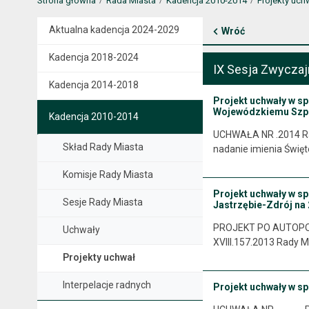
Strona główna
Rada Miasta
Kadencja 2010-2014
Projekty uch
Aktualna kadencja 2024-2029
Wróć
Kadencja 2018-2024
IX Sesja Zwyczaj
Kadencja 2014-2018
Projekt uchwały w sp
Wojewódzkiemu Szpit
Kadencja 2010-2014
UCHWAŁA NR .2014 Rad
Skład Rady Miasta
nadanie imienia Świę
Komisje Rady Miasta
Projekt uchwały w sp
Sesje Rady Miasta
Jastrzębie-Zdrój na 
PROJEKT PO AUTOPOP
Uchwały
XVIII.157.2013 Rady M
Projekty uchwał
Interpelacje radnych
Projekt uchwały w sp