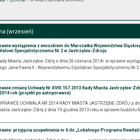
wał
2014 rok
na (wrzesień)
rawie wystąpienia z wnioskiem do Marszałka Województwa Śląskiego
alowi Specjalistycznemu Nr 2 w Jastrzębiu-Zdroju
y Miasta Jastrzębie-Zdrój z dnia 26 czerwca 2014r. w sprawie wystą
tego Jana Pawła II - Wojewódzkiemu Szpitalowi Specjalistycznemu Nr 2
rawie zmiany Uchwały Nr XVIII.157.2013 Rady Miasta Jastrzębie-Zdr
2014 rok (projekt po autoporawce)
RAWCE UCHWAŁA NR 2014 RADY MIASTA JASTRZĘBIE-ZDRÓJ z dnia 11
iasta Jastrzębie-Zdrój z dnia 19 grudnia 2013 roku w sprawie budżetu 
rawie: przyjęcia uzupełnienia nr 6 do „Lokalnego Programu Rewitali