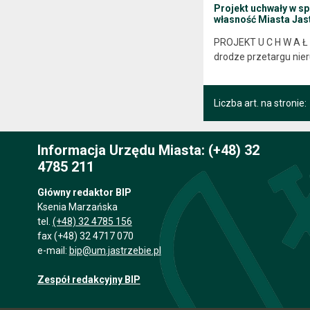
Projekt uchwały w s
własność Miasta Jas
PROJEKT U C H W A Ł 
drodze przetargu nie
Liczba art. na stronie:
Informacja Urzędu Miasta: (+48) 32
4785 211
Główny redaktor BIP
Ksenia Marzańska
tel.
(+48) 32 4785 156
fax (+48) 32 4717 070
e-mail:
bip@um.jastrzebie.pl
Zespół redakcyjny BIP