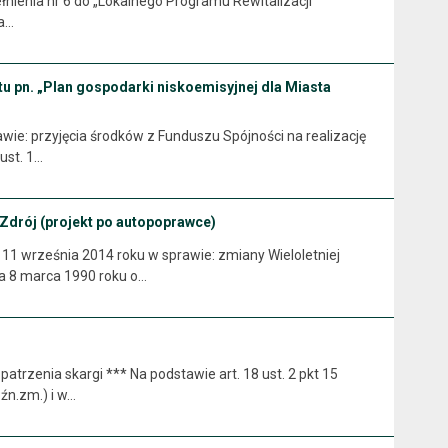
uzupełnienia nr 6 do „Lokalnego Programu Rewitalizacji
ca…
tu pn. „Plan gospodarki niskoemisyjnej dla Miasta
wie: przyjęcia środków z Funduszu Spójności na realizację
ust. 1…
-Zdrój (projekt po autopoprawce)
września 2014 roku w sprawie: zmiany Wieloletniej
ia 8 marca 1990 roku o…
zenia skargi *** Na podstawie art. 18 ust. 2 pkt 15
źn.zm.) i w…