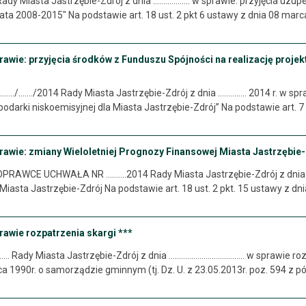
 Rady Miasta Jastrzębie-Zdrój z dnia .................. w sprawie: przyjęcia 
lata 2008-2015" Na podstawie art. 18 ust. 2 pkt 6 ustawy z dnia 08 mar
rawie: przyjęcia środków z Funduszu Spójności na realizację projek
./…..../2014 Rady Miasta Jastrzębie-Zdrój z dnia ………….. 2014 r. w spra
podarki niskoemisyjnej dla Miasta Jastrzębie-Zdrój” Na podstawie art. 7 
rawie: zmiany Wieloletniej Prognozy Finansowej Miasta Jastrzębie
AWCE UCHWAŁA NR ……….2014 Rady Miasta Jastrzębie-Zdrój z dnia 11 
iasta Jastrzębie-Zdrój Na podstawie art. 18 ust. 2 pkt. 15 ustawy z dn
rawie rozpatrzenia skargi ***
 Rady Miasta Jastrzębie-Zdrój z dnia ………………………………. w sprawie rozpatr
a 1990r. o samorządzie gminnym (tj. Dz. U. z 23.05.2013r. poz. 594 z pó