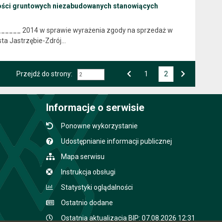
mości gruntowych niezabudowanych stanowiących
______ 2014 w sprawie wyrażenia zgody na sprzedaż w
ta Jastrzębie-Zdrój…
Przejdź do strony:
Przejdź do strony numer
1
2
Strona numer
Poprzednia strona
Następna strona
Informacje o serwisie
Ponowne wykorzystanie
Udostępnianie informacji publicznej
Mapa serwisu
Instrukcja obsługi
Statystyki oglądalności
Ostatnio dodane
Ostatnia aktualizacja BIP: 07.08.2026 12:31