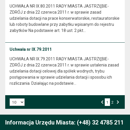
UCHWAŁA NR IX.80.2011 RADY MIASTA JASTRZĘBIE-
ZDRÓJ z dnia 22 czerwca 2011 r. w sprawie zasad
udzielania dotacji na prace konserwatorskie, restauratorskie
lub roboty budowlane przy zabytku wpisanym do rejestru
zabytków Na podstawie art. 18 ust. 2 pkt…
Uchwała nr IX.79.2011
UCHWAŁA NR IX.79.2011 RADY MIASTA JASTRZĘBIE-
ZDRÓJ z dnia 22 czerwca 2011 r. w sprawie ustalenia zasad
udzielania dotacji celowej dla spółek wodnych, trybu
postępowania w sprawie udzielania dotacji i sposobu ich
rozliczania. Działając na podstawie…
Liczba art. na stronie:
1
Przejdź do strony numer
2
Strona numer
Poprzednia strona
Następna strona
Informacja Urzędu Miasta: (+48) 32 4785 211