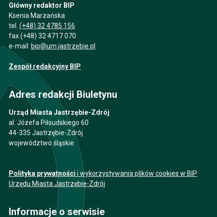
Główny redaktor BIP
Ksenia Marzańska
tel.
(+48) 32 4785 156
fax (+48) 32 4717 070
e-mail:
bip@um.jastrzebie.pl
Zespół redakcyjny BIP
Adres redakcji Biuletynu
Urząd Miasta Jastrzębie-Zdrój
al. Józefa Piłsudskiego 60
44-335 Jastrzębie-Zdrój
województwo śląskie
Polityka prywatności
i wykorzystywania plików cookies w BIP
Urzędu Miasta Jastrzębie-Zdrój
Informacje o serwisie