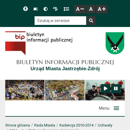
Przejdź do głównego menu
Przejdź do mapy serwisu
Przejdź do treści
Deklaracja
Słownik
Wersja
Wersja
Gęstość
zresetuj
zmniejsz czcionkę
zwiększ czcionkę
dostępności
skrótów
kontrastowa
tekstowa
tekstu
Szukaj w serwisie
Szukaj
BIULETYN INFORMACJI PUBLICZNEJ
Urząd Miasta Jastrzębie-Zdrój
Zatrzymaj animację
Odtwórz animację
Menu
Strona główna
Rada Miasta
Kadencja 2010-2014
Uchwały