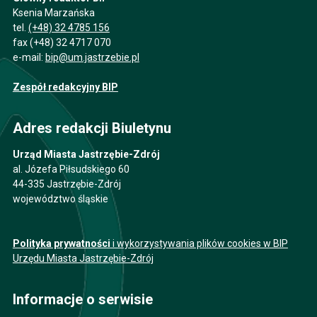
Ksenia Marzańska
tel.
(+48) 32 4785 156
fax (+48) 32 4717 070
e-mail:
bip@um.jastrzebie.pl
Zespół redakcyjny BIP
Adres redakcji Biuletynu
Urząd Miasta Jastrzębie-Zdrój
al. Józefa Piłsudskiego 60
44-335 Jastrzębie-Zdrój
województwo śląskie
Polityka prywatności
i wykorzystywania plików cookies w BIP
Urzędu Miasta Jastrzębie-Zdrój
Informacje o serwisie