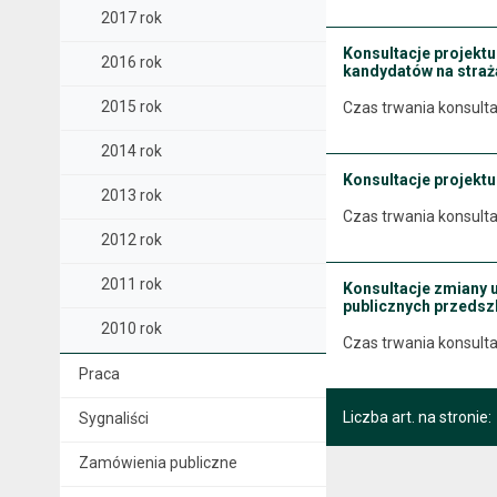
2017 rok
Konsultacje projektu
2016 rok
kandydatów na straża
2015 rok
Czas trwania konsulta
2014 rok
Konsultacje projekt
2013 rok
Czas trwania konsulta
2012 rok
2011 rok
Konsultacje zmiany u
publicznych przedsz
2010 rok
Czas trwania konsulta
Praca
Liczba art. na stronie:
Sygnaliści
Zamówienia publiczne