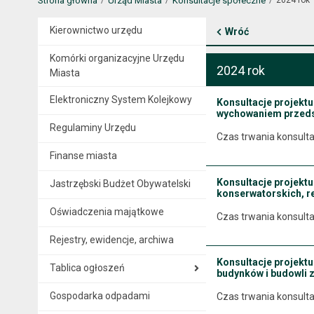
Strona główna
Urząd Miasta
Konsultacje społeczne
Kierownictwo urzędu
Wróć
Komórki organizacyjne Urzędu
2024 rok
Miasta
Elektroniczny System Kolejkowy
Konsultacje projekt
wychowaniem przeds
Regulaminy Urzędu
Czas trwania konsulta
Finanse miasta
Konsultacje projektu
Jastrzębski Budżet Obywatelski
konserwatorskich, r
Oświadczenia majątkowe
Czas trwania konsulta
Rejestry, ewidencje, archiwa
Konsultacje projekt
Tablica ogłoszeń
budynków i budowli 
Gospodarka odpadami
Czas trwania konsulta