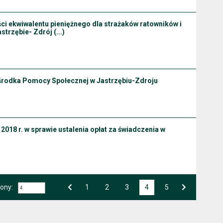
ci ekwiwalentu pieniężnego dla strażaków ratowników i
rzębie- Zdrój (...)
Ośrodka Pomocy Społecznej w Jastrzębiu-Zdroju
2018 r. w sprawie ustalenia opłat za świadczenia w
rony:
Przejdź do strony numer
1
Przejdź do strony numer
2
Przejdź do strony numer
3
4
Przejdź do strony numer
5
Strona numer
Poprzednia strona
Następna strona