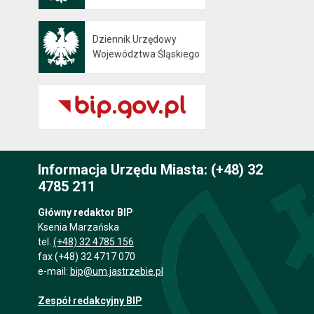
Dziennik Urzędowy
Otwiera się w nowej karcie
Województwa Śląskiego
Informacja Urzędu Miasta: (+48) 32
4785 211
Główny redaktor BIP
Ksenia Marzańska
tel.
(+48) 32 4785 156
fax (+48) 32 4717 070
e-mail:
bip@um.jastrzebie.pl
Zespół redakcyjny BIP