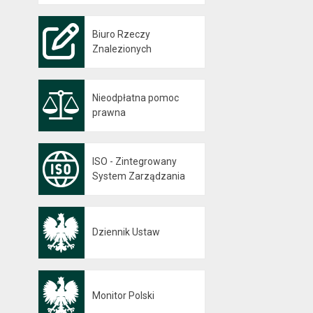
Biuro Rzeczy
Znalezionych
Nieodpłatna pomoc
prawna
ISO - Zintegrowany
System Zarządzania
Dziennik Ustaw
Otwiera się w nowej karcie
Monitor Polski
Otwiera się w nowej karcie