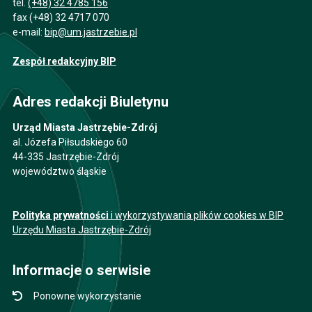
tel.
(+48) 32 4785 156
fax (+48) 32 4717 070
e-mail:
bip@um.jastrzebie.pl
Zespół redakcyjny BIP
Adres redakcji Biuletynu
Urząd Miasta Jastrzębie-Zdrój
al. Józefa Piłsudskiego 60
44-335 Jastrzębie-Zdrój
województwo śląskie
Polityka prywatności
i wykorzystywania plików cookies w BIP
Urzędu Miasta Jastrzębie-Zdrój
Informacje o serwisie
Ponowne wykorzystanie