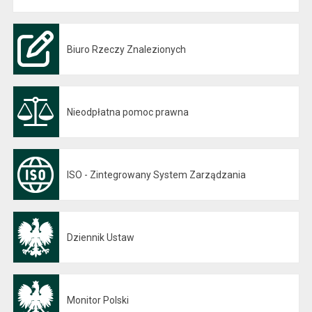
Biuro Rzeczy Znalezionych
Nieodpłatna pomoc prawna
ISO - Zintegrowany System Zarządzania
Dziennik Ustaw
Otwiera się w nowej karcie
Monitor Polski
Otwiera się w nowej karcie