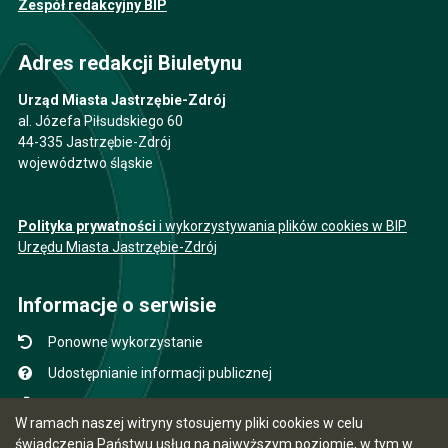
Zespół redakcyjny BIP
Adres redakcji Biuletynu
Urząd Miasta Jastrzębie-Zdrój
al. Józefa Piłsudskiego 60
44-335 Jastrzębie-Zdrój
województwo śląskie
Polityka prywatności
i wykorzystywania plików cookies w BIP
Urzędu Miasta Jastrzębie-Zdrój
Informacje o serwisie
Ponowne wykorzystanie
Udostępnianie informacji publicznej
Mapa serwisu
W ramach naszej witryny stosujemy pliki cookies w celu
Instrukcja obsługi
świadczenia Państwu usług na najwyższym poziomie, w tym w