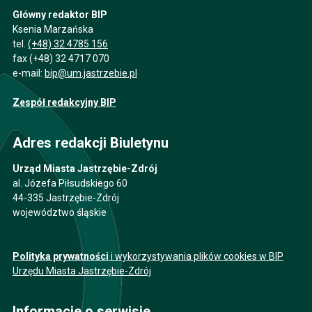
Główny redaktor BIP
Ksenia Marzańska
tel.
(+48) 32 4785 156
fax (+48) 32 4717 070
e-mail:
bip@um.jastrzebie.pl
Zespół redakcyjny BIP
Adres redakcji Biuletynu
Urząd Miasta Jastrzębie-Zdrój
al. Józefa Piłsudskiego 60
44-335 Jastrzębie-Zdrój
województwo śląskie
Polityka prywatności
i wykorzystywania plików cookies w BIP
Urzędu Miasta Jastrzębie-Zdrój
Informacje o serwisie