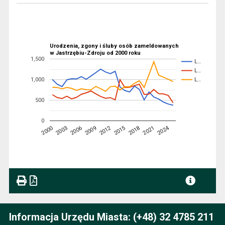
Urodzenia, zgony i śluby osób zameldowanych
w Jastrzębiu-Zdroju od 2000 roku
1,500
L…
L…
1,000
L…
500
0
2024
2012
2003
2006
2009
2015
2018
2000
2021
Informacja Urzędu Miasta: (+48) 32 4785 211