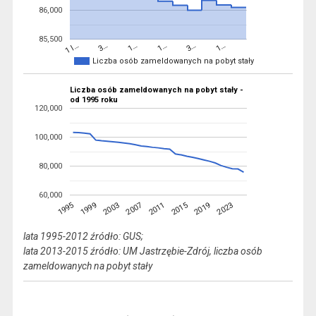
86,000
85,500
1…
1…
3…
3…
1 l…
1…
Liczba osób zameldowanych na pobyt stały
Liczba osób zameldowanych na pobyt stały -
od 1995 roku
120,000
100,000
80,000
60,000
1995
2003
2011
2019
1999
2007
2015
2023
lata 1995-2012 źródło: GUS;
lata 2013-2015 źródło: UM Jastrzębie-Zdrój, liczba osób
zameldowanych na pobyt stały