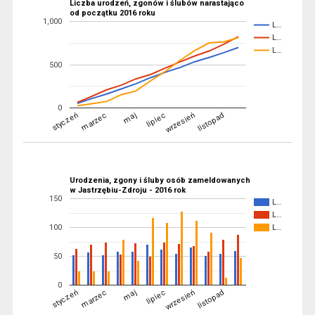
Liczba urodzeń, zgonów i ślubów narastająco
od początku 2016 roku
1,000
L…
L…
L…
500
0
maj
listopad
marzec
wrzesień
styczeń
lipiec
Urodzenia, zgony i śluby osób zameldowanych
w Jastrzębiu-Zdroju - 2016 rok
150
L…
L…
100
L…
50
0
maj
listopad
marzec
wrzesień
styczeń
lipiec