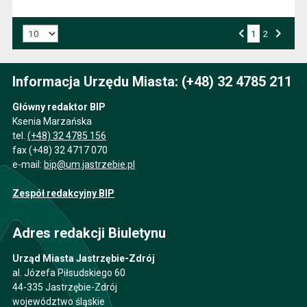
Liczba art. na stronie:
1
Przejdź do strony numer
2
Strona numer
Poprzednia strona
Następna strona
Informacja Urzędu Miasta: (+48) 32 4785 211
Główny redaktor BIP
Ksenia Marzańska
tel.
(+48) 32 4785 156
fax (+48) 32 4717 070
e-mail:
bip@um.jastrzebie.pl
Zespół redakcyjny BIP
Adres redakcji Biuletynu
Urząd Miasta Jastrzębie-Zdrój
al. Józefa Piłsudskiego 60
44-335 Jastrzębie-Zdrój
województwo śląskie