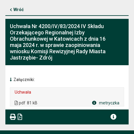
Wróć
Uchwała Nr 4200/IV/83/2024 IV Składu
Orzekającego Regionalnej Izby
Obrachunkowej w Katowicach z dnia 16
maja 2024 r. w sprawie zaopiniowania
wniosku Komisji Rewizyjnej Rady Miasta
Jastrzębie- Zdrój
Załączniki:
Uchwała
. Plik w formacie: pdf
. Rozmiar pliku: 81 kB
. Otwiera się w nowej karcie.
pdf
81 kB
metryczka
Plik w formacie