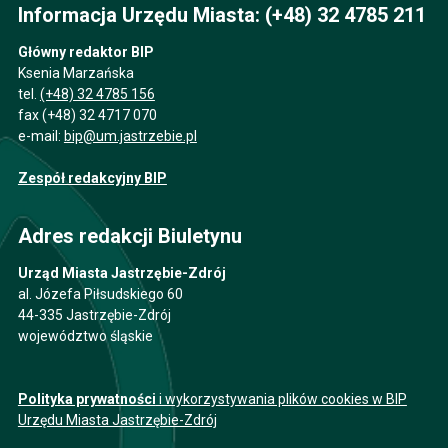
Informacja Urzędu Miasta: (+48) 32 4785 211
Główny redaktor BIP
Ksenia Marzańska
tel.
(+48) 32 4785 156
fax (+48) 32 4717 070
e-mail:
bip@um.jastrzebie.pl
Zespół redakcyjny BIP
Adres redakcji Biuletynu
Urząd Miasta Jastrzębie-Zdrój
al. Józefa Piłsudskiego 60
44-335 Jastrzębie-Zdrój
województwo śląskie
Polityka prywatności
i wykorzystywania plików cookies w BIP
Urzędu Miasta Jastrzębie-Zdrój