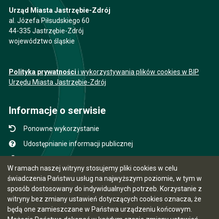
Urząd Miasta Jastrzębie-Zdrój
al. Józefa Piłsudskiego 60
44-335 Jastrzębie-Zdrój
województwo śląskie
Polityka prywatności
i wykorzystywania plików cookies w BIP
Urzędu Miasta Jastrzębie-Zdrój
Informacje o serwisie
Ponowne wykorzystanie
Udostępnianie informacji publicznej
Mapa serwisu
W ramach naszej witryny stosujemy pliki cookies w celu
Instrukcja obsługi
świadczenia Państwu usług na najwyższym poziomie, w tym w
sposób dostosowany do indywidualnych potrzeb. Korzystanie z
Statystyki oglądalności
witryny bez zmiany ustawień dotyczących cookies oznacza, że
Ostatnio dodane
będą one zamieszczane w Państwa urządzeniu końcowym.