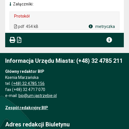
Załączniki:
Protokół
. Plik w formacie: pdf
. Rozmiar pliku: 454 kB
. Otwiera się w nowej karcie.
pdf
454 kB
metryczka
Plik w formacie
Informacja Urzędu Miasta: (+48) 32 4785 211
Główny redaktor BIP
Ksenia Marzańska
tel.
(+48) 32 4785 156
fax (+48) 32 4717 070
e-mail:
bip@um.jastrzebie.pl
Zespół redakcyjny BIP
Adres redakcji Biuletynu