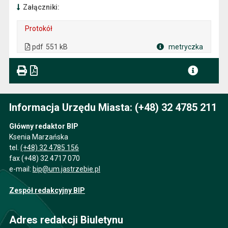
Załączniki:
Protokół
. Plik w formacie: pdf
. Rozmiar pliku: 551 kB
. Otwiera się w nowej karcie.
pdf
551 kB
metryczka
Plik w formacie
Informacja Urzędu Miasta: (+48) 32 4785 211
Główny redaktor BIP
Ksenia Marzańska
tel.
(+48) 32 4785 156
fax (+48) 32 4717 070
e-mail:
bip@um.jastrzebie.pl
Zespół redakcyjny BIP
Adres redakcji Biuletynu