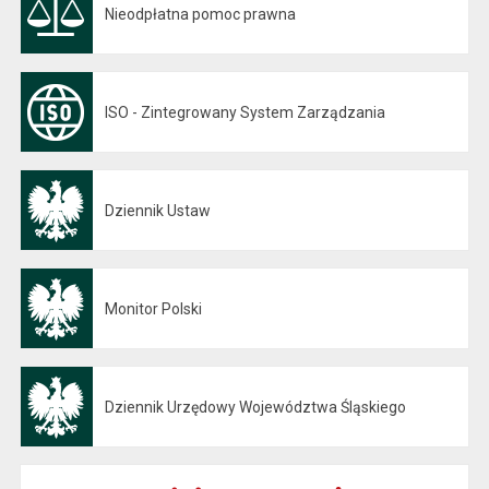
Nieodpłatna pomoc prawna
ISO - Zintegrowany System Zarządzania
Dziennik Ustaw
Otwiera się w nowej karcie
Monitor Polski
Otwiera się w nowej karcie
Dziennik Urzędowy Województwa Śląskiego
Otwiera się w nowej karcie