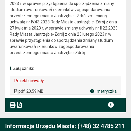
2023 r. w sprawie przystąpienia do sporządzenia zmiany
studium uwarunkowań́ i kierunków zagospodarowania
przestrzennego miasta Jastrzębie - Zdrój zmienioną
uchwałą nr IV.43.2023 Rady Miasta Jastrzębie-Zdrój z dnia
27 kwietnia 2023 r. w sprawie zmiany uchwały nr II.22.2023
Rady Miasta Jastrzębie-Zdrój z dnia 23 lutego 2023 r. w
sprawie przystąpienia do sporządzenia zmiany studium
uwarunkowań́ i kierunków zagospodarowania
przestrzennego miasta Jastrzębie-Zdrój
Załączniki:
Projekt uchwały
. Plik w formacie: pdf
. Rozmiar pliku: 20.59 MB
. Otwiera się w nowej karcie.
pdf
20.59 MB
metryczka
Plik w formacie
Informacja Urzędu Miasta: (+48) 32 4785 211