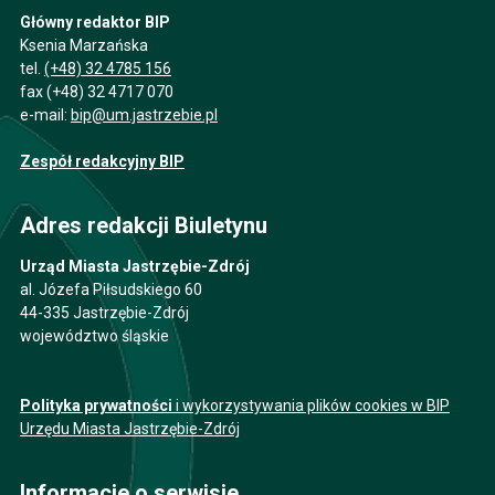
Główny redaktor BIP
Ksenia Marzańska
tel.
(+48) 32 4785 156
fax (+48) 32 4717 070
e-mail:
bip@um.jastrzebie.pl
Zespół redakcyjny BIP
Adres redakcji Biuletynu
Urząd Miasta Jastrzębie-Zdrój
al. Józefa Piłsudskiego 60
44-335 Jastrzębie-Zdrój
województwo śląskie
Polityka prywatności
i wykorzystywania plików cookies w BIP
Urzędu Miasta Jastrzębie-Zdrój
Informacje o serwisie