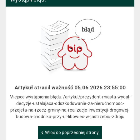
Artykuł stracił ważność 05.06.2026 23:55:00
Miejsce wystąpienia błędu: /artykul/prezydent-miasta-wydal-
decyzje-ustalajaca-odszkodowanie-za-nieruchomosc-
przejeta-na-rzecz-gminy-na-realizacje-inwestycji-drogowej-
budowa-chodnika-przy-ul-libowiec-w-jastrzebiu-zdroju
Wróć do poprzedniej strony