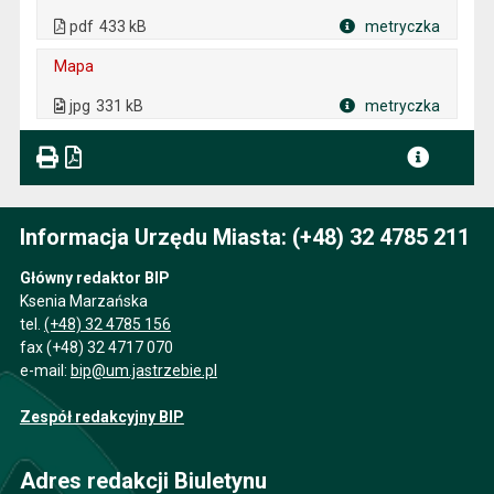
. Plik w formacie: pdf
. Rozmiar pliku: 433 kB
. Otwiera się w nowej karcie.
pdf
433 kB
metryczka
Plik w formacie
Mapa
. Plik w formacie: jpg
. Rozmiar pliku: 331 kB
jpg
331 kB
metryczka
Plik w formacie
Informacja Urzędu Miasta: (+48) 32 4785 211
Główny redaktor BIP
Ksenia Marzańska
tel.
(+48) 32 4785 156
fax (+48) 32 4717 070
e-mail:
bip@um.jastrzebie.pl
Zespół redakcyjny BIP
Adres redakcji Biuletynu