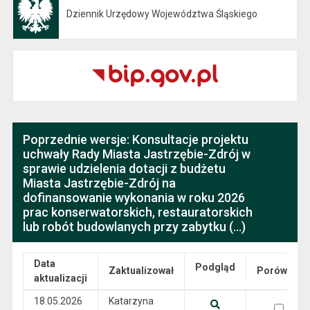
Dziennik Urzędowy Województwa Śląskiego
Otwiera się w nowej karcie
Poprzednie wersje: Konsultacje projektu
uchwały Rady Miasta Jastrzębie-Zdrój w
sprawie udzielenia dotacji z budżetu
Miasta Jastrzębie-Zdrój na
dofinansowanie wykonania w roku 2026
prac konserwatorskich, restauratorskich
lub robót budowlanych przy zabytku (...)
Data
Podgląd
Zaktualizował
Porównaj
aktualizacji
Wersje
18.05.2026
Katarzyna
wersja 18.05.2026 09:43:09