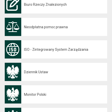
Biuro Rzeczy Znalezionych
Nieodpłatna pomoc prawna
ISO - Zintegrowany System Zarządzania
Dziennik Ustaw
Otwiera się w nowej karcie
Monitor Polski
Otwiera się w nowej karcie