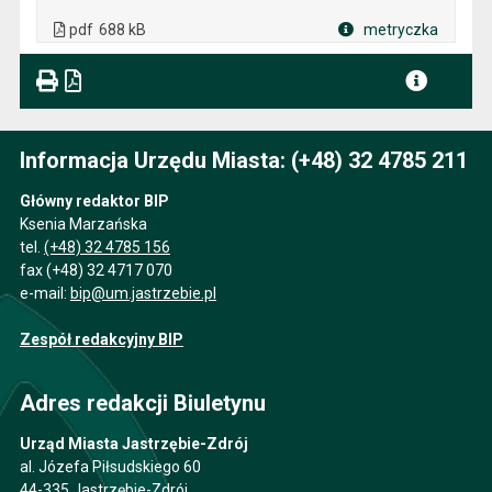
. Plik w formacie: pdf
. Rozmiar pliku: 688 kB
. Otwiera się w nowej karcie.
pdf
688 kB
metryczka
Plik w formacie
Informacja Urzędu Miasta: (+48) 32 4785 211
Główny redaktor BIP
Ksenia Marzańska
tel.
(+48) 32 4785 156
fax (+48) 32 4717 070
e-mail:
bip@um.jastrzebie.pl
Zespół redakcyjny BIP
Adres redakcji Biuletynu
Urząd Miasta Jastrzębie-Zdrój
al. Józefa Piłsudskiego 60
44-335 Jastrzębie-Zdrój