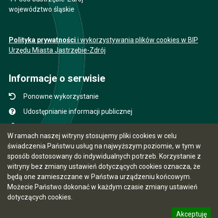
województwo śląskie
Polityka prywatności
i wykorzystywania plików cookies w BIP
Urzędu Miasta Jastrzębie-Zdrój
Informacje o serwisie
Ponowne wykorzystanie
Udostępnianie informacji publicznej
Mapa serwisu
W ramach naszej witryny stosujemy pliki cookies w celu
Instrukcja obsługi
świadczenia Państwu usług na najwyższym poziomie, w tym w
sposób dostosowany do indywidualnych potrzeb. Korzystanie z
Statystyki oglądalności
witryny bez zmiany ustawień dotyczących cookies oznacza, że
Ostatnio dodane
będą one zamieszczane w Państwa urządzeniu końcowym.
Możecie Państwo dokonać w każdym czasie zmiany ustawień
Ostatnia aktualizacja BIP: 07.08.2026 12:31
dotyczących cookies.
Akceptuję
5.7.0 [15]
CMS i hosting: Logonet Sp. z o.o. w Bydgoszczy