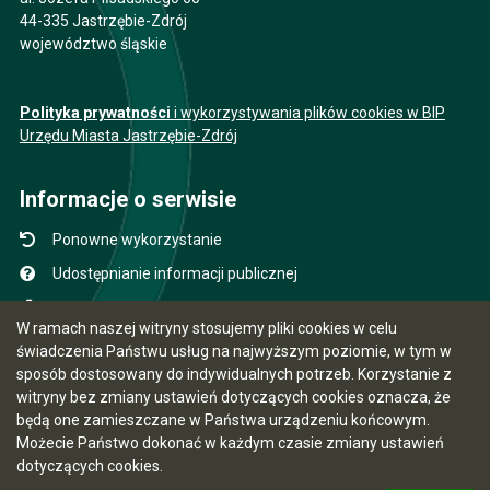
44-335 Jastrzębie-Zdrój
województwo śląskie
Polityka prywatności
i wykorzystywania plików cookies w BIP
Urzędu Miasta Jastrzębie-Zdrój
Informacje o serwisie
Ponowne wykorzystanie
Udostępnianie informacji publicznej
Mapa serwisu
W ramach naszej witryny stosujemy pliki cookies w celu
Instrukcja obsługi
świadczenia Państwu usług na najwyższym poziomie, w tym w
sposób dostosowany do indywidualnych potrzeb. Korzystanie z
Statystyki oglądalności
witryny bez zmiany ustawień dotyczących cookies oznacza, że
Ostatnio dodane
będą one zamieszczane w Państwa urządzeniu końcowym.
Możecie Państwo dokonać w każdym czasie zmiany ustawień
Ostatnia aktualizacja BIP: 05.08.2026 13:41
dotyczących cookies.