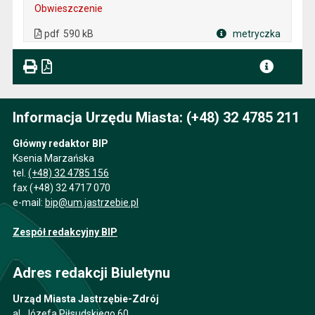
Obwieszczenie
. Plik w formacie: pdf
. Rozmiar pliku: 590 kB
. Otwiera się w nowej karcie.
pdf
590 kB
metryczka
Plik w formacie
Informacja Urzędu Miasta: (+48) 32 4785 211
Główny redaktor BIP
Ksenia Marzańska
tel.
(+48) 32 4785 156
fax (+48) 32 4717 070
e-mail:
bip@um.jastrzebie.pl
Zespół redakcyjny BIP
Adres redakcji Biuletynu
Urząd Miasta Jastrzębie-Zdrój
al. Józefa Piłsudskiego 60