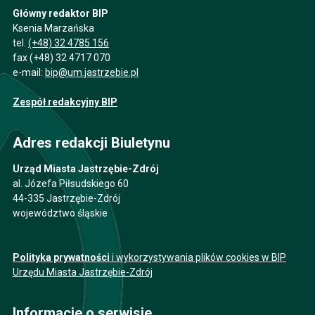
Główny redaktor BIP
Ksenia Marzańska
tel.
(+48) 32 4785 156
fax (+48) 32 4717 070
e-mail:
bip@um.jastrzebie.pl
Zespół redakcyjny BIP
Adres redakcji Biuletynu
Urząd Miasta Jastrzębie-Zdrój
al. Józefa Piłsudskiego 60
44-335 Jastrzębie-Zdrój
województwo śląskie
Polityka prywatności
i wykorzystywania plików cookies w BIP
Urzędu Miasta Jastrzębie-Zdrój
Informacje o serwisie