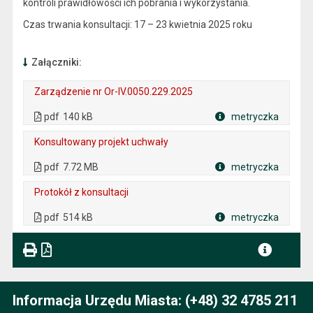
kontroli prawidłowości ich pobrania i wykorzystania.
Czas trwania konsultacji: 17 – 23 kwietnia 2025 roku
Załączniki:
Zarządzenie nr Or-IV.0050.229.2025
. Plik w formacie: pdf
. Rozmiar pliku: 140 kB
. Otwiera się w nowej karcie.
pdf
140 kB
metryczka
Plik w formacie
Konsultowany projekt uchwały
. Plik w formacie: pdf
. Rozmiar pliku: 7.72 MB
. Otwiera się w nowej karcie.
pdf
7.72 MB
metryczka
Plik w formacie
Protokół z konsultacji
. Plik w formacie: pdf
. Rozmiar pliku: 514 kB
. Otwiera się w nowej karcie.
pdf
514 kB
metryczka
Plik w formacie
Informacja Urzędu Miasta: (+48) 32 4785 211