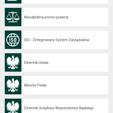
Nieodpłatna pomoc prawna
ISO - Zintegrowany System Zarządzania
Dziennik Ustaw
Otwiera się w nowej karcie
Monitor Polski
Otwiera się w nowej karcie
Dziennik Urzędowy Województwa Śląskiego
Otwiera się w nowej karcie