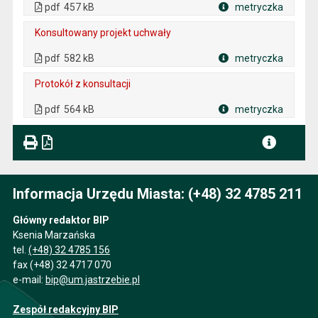
. Otwiera się w nowej karcie.
pdf
457 kB
metryczka
Plik w formacie
Konsultowany projekt uchwały
. Plik w formacie: pdf
. Rozmiar pliku: 582 kB
. Otwiera się w nowej karcie.
pdf
582 kB
metryczka
Plik w formacie
Protokół z konsultacji
. Plik w formacie: pdf
. Rozmiar pliku: 564 kB
. Otwiera się w nowej karcie.
pdf
564 kB
metryczka
Plik w formacie
Informacja Urzędu Miasta: (+48) 32 4785 211
Główny redaktor BIP
Ksenia Marzańska
tel.
(+48) 32 4785 156
fax (+48) 32 4717 070
e-mail:
bip@um.jastrzebie.pl
Zespół redakcyjny BIP