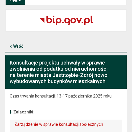
Wróć
Konsultacje projektu uchwały w sprawie
zwolnienia od podatku od nieruchomości
na terenie miasta Jastrzębie-Zdrój nowo
wybudowanych budynków mieszkalnych
Czas trwania konsultacji: 13-17 października 2025 roku
Załączniki:
Zarządzenie w sprawie konsultacji społecznych
. Plik w formacie: pdf
. Rozmiar pliku: 457 kB