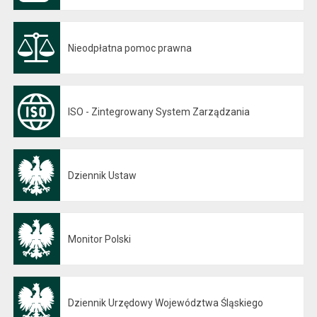
Nieodpłatna pomoc prawna
ISO - Zintegrowany System Zarządzania
Dziennik Ustaw
Otwiera się w nowej karcie
Monitor Polski
Otwiera się w nowej karcie
Dziennik Urzędowy Województwa Śląskiego
Otwiera się w nowej karcie