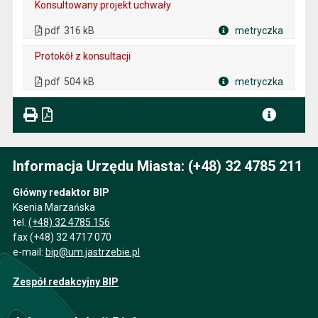
Konsultowany projekt uchwały
. Plik w formacie: pdf
. Rozmiar pliku: 316 kB
. Otwiera się w nowej karcie.
pdf
316 kB
metryczka
Plik w formacie
Protokół z konsultacji
. Plik w formacie: pdf
. Rozmiar pliku: 504 kB
. Otwiera się w nowej karcie.
pdf
504 kB
metryczka
Plik w formacie
Informacja Urzędu Miasta: (+48) 32 4785 211
Główny redaktor BIP
Ksenia Marzańska
tel.
(+48) 32 4785 156
fax (+48) 32 4717 070
e-mail:
bip@um.jastrzebie.pl
Zespół redakcyjny BIP