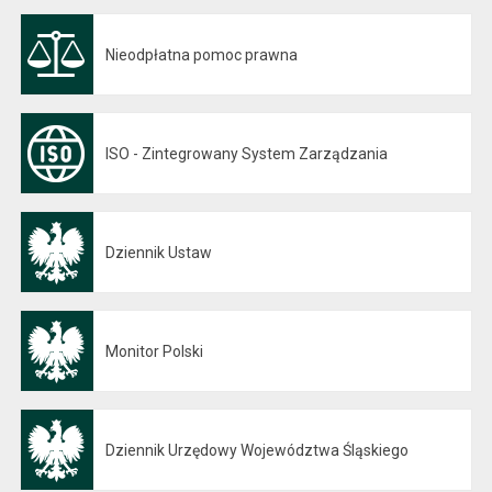
Nieodpłatna pomoc prawna
ISO - Zintegrowany System Zarządzania
Dziennik Ustaw
Otwiera się w nowej karcie
Monitor Polski
Otwiera się w nowej karcie
Dziennik Urzędowy Województwa Śląskiego
Otwiera się w nowej karcie