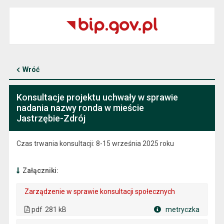
Wróć
Konsultacje projektu uchwały w sprawie
nadania nazwy ronda w mieście
Jastrzębie-Zdrój
Czas trwania konsultacji: 8-15 września 2025 roku
Załączniki:
Zarządzenie w sprawie konsultacji społecznych
. Plik w formacie: pdf
. Rozmiar pliku: 281 kB
. Otwiera się w nowej karcie.
pdf
281 kB
metryczka
Plik w formacie