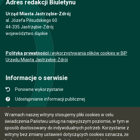
Adres redakcji Biuletynu
Urząd Miasta Jastrzębie-Zdrój
al. Józefa Piłsudskiego 60
44-335 Jastrzębie-Zdrój
województwo śląskie
Polityka prywatności
i wykorzystywania plików cookies w BIP
Urzędu Miasta Jastrzębie-Zdrój
Informacje o serwisie
Ponowne wykorzystanie
Udostępnianie informacji publicznej
Mapa serwisu
W ramach naszej witryny stosujemy pliki cookies w celu
Instrukcja obsługi
świadczenia Państwu usług na najwyższym poziomie, w tym w
sposób dostosowany do indywidualnych potrzeb. Korzystanie z
Statystyki oglądalności
witryny bez zmiany ustawień dotyczących cookies oznacza, że
Ostatnio dodane