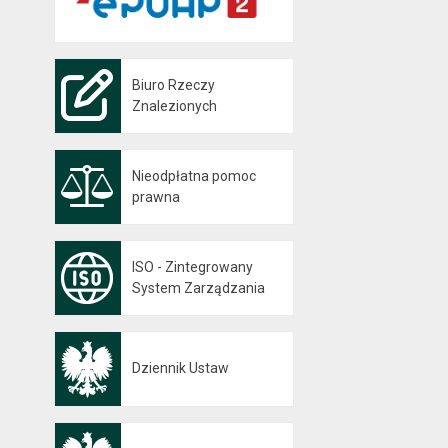
Biuro Rzeczy
Znalezionych
Nieodpłatna pomoc
prawna
ISO - Zintegrowany
System Zarządzania
Dziennik Ustaw
Otwiera się w nowej karcie