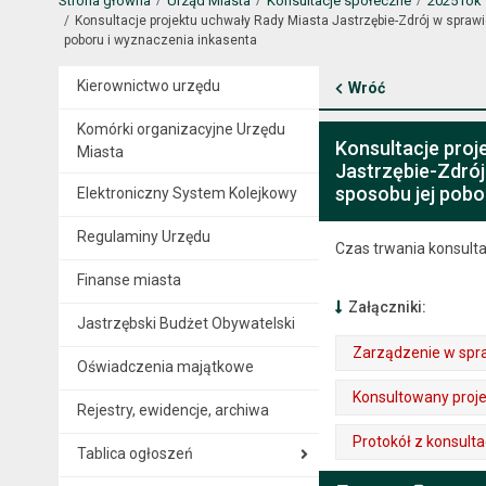
Strona główna
Urząd Miasta
Konsultacje społeczne
2025 rok
Konsultacje projektu uchwały Rady Miasta Jastrzębie-Zdrój w sprawi
poboru i wyznaczenia inkasenta
Kierownictwo urzędu
Wróć
Komórki organizacyjne Urzędu
Konsultacje proj
Miasta
Jastrzębie-Zdrój
sposobu jej pobo
Elektroniczny System Kolejkowy
Regulaminy Urzędu
Czas trwania konsulta
Finanse miasta
Załączniki:
Jastrzębski Budżet Obywatelski
Zarządzenie w spra
Oświadczenia majątkowe
. Plik w formacie: pdf
. Rozmiar pliku: 138 kB
. Otwiera się w nowej karcie.
Konsultowany proj
Rejestry, ewidencje, archiwa
. Plik w formacie: pdf
. Rozmiar pliku: 547 kB
. Otwiera się w nowej karcie.
Protokół z konsultac
Tablica ogłoszeń
. Plik w formacie: pdf
. Rozmiar pliku: 496 kB
. Otwiera się w nowej karcie.