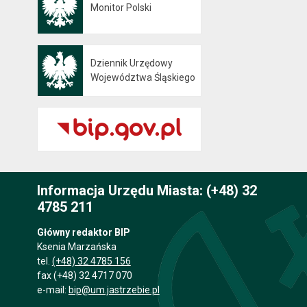
Monitor Polski
Otwiera się w nowej karcie
Dziennik Urzędowy
Otwiera się w nowej karcie
Województwa Śląskiego
Informacja Urzędu Miasta: (+48) 32
4785 211
Główny redaktor BIP
Ksenia Marzańska
tel.
(+48) 32 4785 156
fax (+48) 32 4717 070
e-mail:
bip@um.jastrzebie.pl