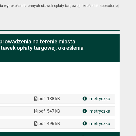
ia wysokości dziennych stawek opłaty targowej, określenia sposobu jej
wprowadzenia na terenie miasta
tawek opłaty targowej, określenia
pdf
138 kB
metryczka
Plik w formacie
pdf
547 kB
metryczka
Plik w formacie
pdf
496 kB
metryczka
Plik w formacie