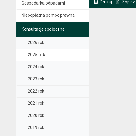
Drukuj
Zapisz
Gospodarka odpadami
. Ta sama treść dostępna jest na bieżącej stronie
Nieodpłatna pomoc prawna
Konsultacje społeczne
2026 rok
2025 rok
2024 rok
2023 rok
2022 rok
2021 rok
2020 rok
2019 rok