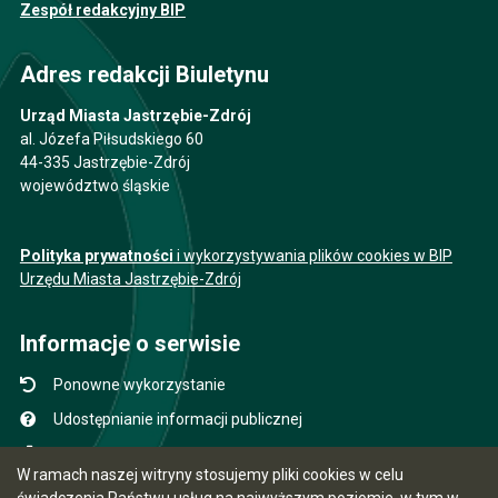
Zespół redakcyjny BIP
Adres redakcji Biuletynu
Urząd Miasta Jastrzębie-Zdrój
al. Józefa Piłsudskiego 60
44-335 Jastrzębie-Zdrój
województwo śląskie
Polityka prywatności
i wykorzystywania plików cookies w BIP
Urzędu Miasta Jastrzębie-Zdrój
Informacje o serwisie
Ponowne wykorzystanie
Udostępnianie informacji publicznej
Mapa serwisu
W ramach naszej witryny stosujemy pliki cookies w celu
Instrukcja obsługi
świadczenia Państwu usług na najwyższym poziomie, w tym w