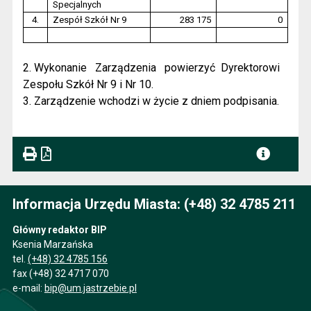
Specjalnych
4.
Zespół Szkół Nr 9
283 175
0
2. Wykonanie
Zarządzenia
powierzyć
Dyrektorowi
Zespołu Szkół Nr 9 i Nr 10.
3. Zarządzenie wchodzi w życie z dniem podpisania.
Informacja Urzędu Miasta: (+48) 32 4785 211
Główny redaktor BIP
Ksenia Marzańska
tel.
(+48) 32 4785 156
fax (+48) 32 4717 070
e-mail:
bip@um.jastrzebie.pl