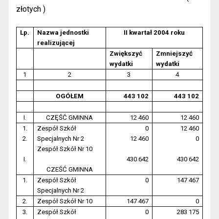
złotych )
Lp.
Nazwa jednostki
II kwartał 2004 roku
realizującej
Zwiększyć
Zmniejszyć
wydatki
wydatki
1
2
3
4
OGÓŁEM
443 102
443 102
I.
CZĘŚĆ GMINNA
12 460
12 460
1.
Zespół Szkół
0
12 460
2.
Specjalnych Nr 2
12 460
0
Zespół Szkół Nr 10
I.
430 642
430 642
CZEŚĆ GMINNA
1.
Zespół Szkół
0
147 467
Specjalnych Nr 2
2.
Zespół Szkół Nr 10
147 467
0
3.
Zespół Szkół
0
283 175