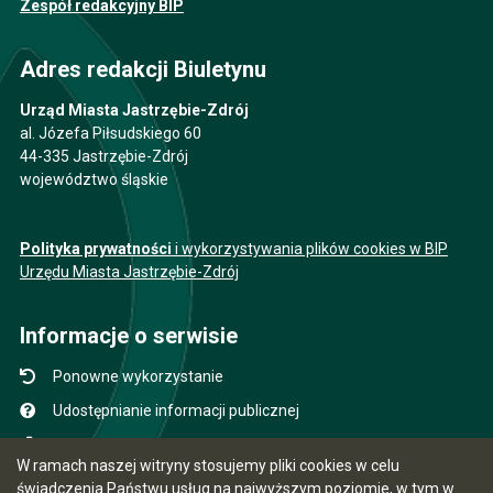
Zespół redakcyjny BIP
Adres redakcji Biuletynu
Urząd Miasta Jastrzębie-Zdrój
al. Józefa Piłsudskiego 60
44-335 Jastrzębie-Zdrój
województwo śląskie
Polityka prywatności
i wykorzystywania plików cookies w BIP
Urzędu Miasta Jastrzębie-Zdrój
Informacje o serwisie
Ponowne wykorzystanie
Udostępnianie informacji publicznej
Mapa serwisu
W ramach naszej witryny stosujemy pliki cookies w celu
Instrukcja obsługi
świadczenia Państwu usług na najwyższym poziomie, w tym w