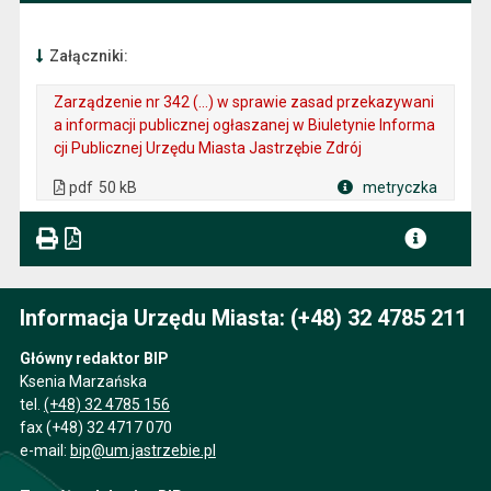
Załączniki:
Zarządzenie nr 342 (...) w sprawie zasad przekazywani
a informacji publicznej ogłaszanej w Biuletynie Informa
cji Publicznej Urzędu Miasta Jastrzębie Zdrój
. Plik w formacie: pdf
. Rozmiar pliku: 50 kB
. Otwiera się w nowej karcie.
pdf
50 kB
metryczka
Plik w formacie
Informacja Urzędu Miasta: (+48) 32 4785 211
Główny redaktor BIP
Ksenia Marzańska
tel.
(+48) 32 4785 156
fax (+48) 32 4717 070
e-mail:
bip@um.jastrzebie.pl