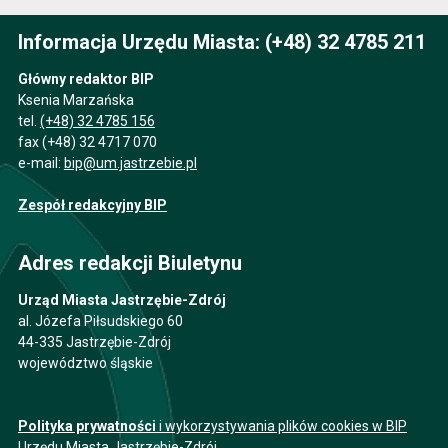
Informacja Urzędu Miasta: (+48) 32 4785 211
Główny redaktor BIP
Ksenia Marzańska
tel.
(+48) 32 4785 156
fax (+48) 32 4717 070
e-mail:
bip@um.jastrzebie.pl
Zespół redakcyjny BIP
Adres redakcji Biuletynu
Urząd Miasta Jastrzębie-Zdrój
al. Józefa Piłsudskiego 60
44-335 Jastrzębie-Zdrój
województwo śląskie
Polityka prywatności
i wykorzystywania plików cookies w BIP
Urzędu Miasta Jastrzębie-Zdrój