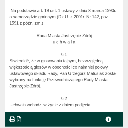
Na podstawie art. 19 ust. 1 ustawy z dnia 8 marca 1990r.
o samorządzie gminnym (Dz.U. z 2001r. Nr 142, poz.
1591 z późn. zm.)
Rada Miasta Jastrzębie-Zdrój
u c h w a l a
§ 1
Stwierdzić, że w głosowaniu tajnym, bezwzględną
większością głosów w obecności co najmniej połowy
ustawowego składu Rady, Pan Grzegorz Matusiak został
wybrany na funkcję Przewodniczącego Rady Miasta
Jastrzębie-Zdrój.
§ 2
Uchwała wchodzi w życie z dniem podjęcia.