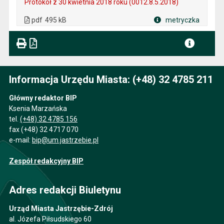
Protokół z 30 kwietnia 2018 roku (0012.8.5.2018)
. Plik w formacie: pdf
. Rozmiar pliku: 495 kB
. Otwiera się w nowej karcie.
pdf
495 kB
metryczka
Plik w formacie
Informacja Urzędu Miasta: (+48) 32 4785 211
Główny redaktor BIP
Ksenia Marzańska
tel.
(+48) 32 4785 156
fax (+48) 32 4717 070
e-mail:
bip@um.jastrzebie.pl
Zespół redakcyjny BIP
Adres redakcji Biuletynu
Urząd Miasta Jastrzębie-Zdrój
al. Józefa Piłsudskiego 60