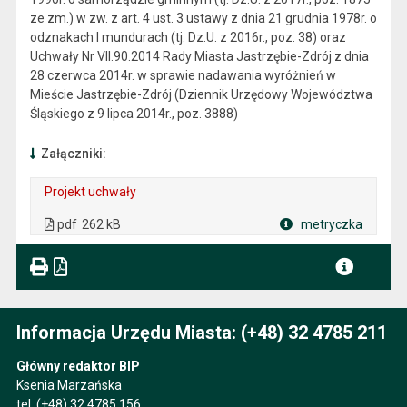
ze zm.) w zw. z art. 4 ust. 3 ustawy z dnia 21 grudnia 1978r. o
odznakach I mundurach (tj. Dz.U. z 2016r., poz. 38) oraz
Uchwały Nr VII.90.2014 Rady Miasta Jastrzębie-Zdrój z dnia
28 czerwca 2014r. w sprawie nadawania wyróżnień w
Mieście Jastrzębie-Zdrój (Dziennik Urzędowy Województwa
Śląskiego z 9 lipca 2014r., poz. 3888)
Załączniki:
Projekt uchwały
. Plik w formacie: pdf
. Rozmiar pliku: 262 kB
. Otwiera się w nowej karcie.
pdf
262 kB
metryczka
Plik w formacie
Informacja Urzędu Miasta: (+48) 32 4785 211
Główny redaktor BIP
Ksenia Marzańska
tel.
(+48) 32 4785 156