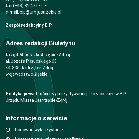
fax (+48) 32 4717 070
e-mail:
bip@um.jastrzebie.pl
Zespół redakcyjny BIP
Adres redakcji Biuletynu
Urząd Miasta Jastrzębie-Zdrój
al. Józefa Piłsudskiego 60
44-335 Jastrzębie-Zdrój
województwo śląskie
Polityka prywatności
i wykorzystywania plików cookies w BIP
Urzędu Miasta Jastrzębie-Zdrój
Informacje o serwisie
Ponowne wykorzystanie