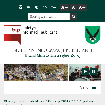
Przejdź do głównego menu
Przejdź do mapy serwisu
Przejdź do treści
Deklaracja
Słownik
Wersja
Wersja
Gęstość
zresetuj
zmniejsz czcionkę
zwiększ czcionkę
dostępności
skrótów
kontrastowa
tekstowa
tekstu
Szukaj w serwisie
Szukaj
BIULETYN INFORMACJI PUBLICZNEJ
Urząd Miasta Jastrzębie-Zdrój
Zatrzymaj animację
Odtwórz animację
Menu
Strona główna
Rada Miasta
Kadencja 2014-2018
Projekty uchwał