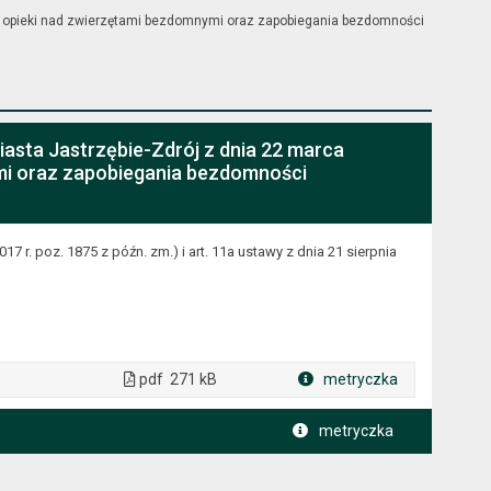
amu opieki nad zwierzętami bezdomnymi oraz zapobiegania bezdomności
iasta Jastrzębie-Zdrój z dnia 22 marca
ymi oraz zapobiegania bezdomności
17 r. poz. 1875 z późn. zm.) i art. 11a ustawy z dnia 21 sierpnia
pdf
271 kB
metryczka
Plik w formacie
metryczka