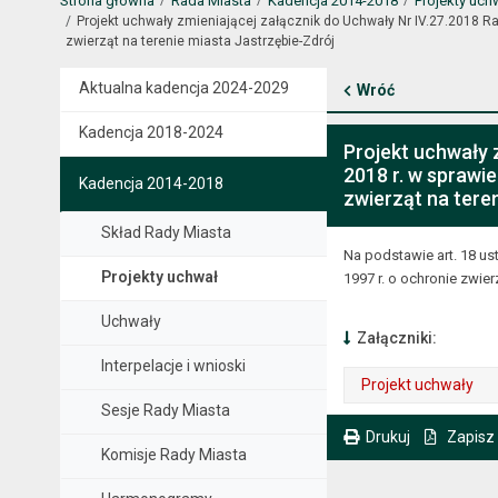
Strona główna
Rada Miasta
Kadencja 2014-2018
Projekty uch
Projekt uchwały zmieniającej załącznik do Uchwały Nr IV.27.2018 R
zwierząt na terenie miasta Jastrzębie-Zdrój
Aktualna kadencja 2024-2029
Wróć
Kadencja 2018-2024
Projekt uchwały 
2018 r. w sprawi
Kadencja 2014-2018
zwierząt na tere
Skład Rady Miasta
Na podstawie art. 18 ust
Projekty uchwał
1997 r. o ochronie zwierzą
Uchwały
Załączniki:
Interpelacje i wnioski
Projekt uchwały
Sesje Rady Miasta
. Plik w formacie: pdf
. Rozmiar pliku: 271 kB
. Otwiera się w nowej karcie.
Drukuj
Zapisz
Komisje Rady Miasta
. Ta sama treść dostępna jest na bieżącej stronie