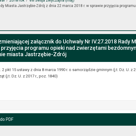
wał
2018 rok
VIII Sesja zwyczajna (maj)
ady Miasta Jastrzębie-Zdrój z dnia 22 marca 2018 r. w sprawie przyjęcia progr
zmieniającej załącznik do Uchwały Nr IV.27.2018 Rady M
e przyjęcia programu opieki nad zwierzętami bezdomn
nie miasta Jastrzębie-Zdrój
. 2 pkt 15 ustawy z dnia 8 marca 1990 r. o samorządzie gminnym (j.t. Dz. U. z 20
t (j.t. Dz. U. z 2017 r., poz. 1840)
 do PDF