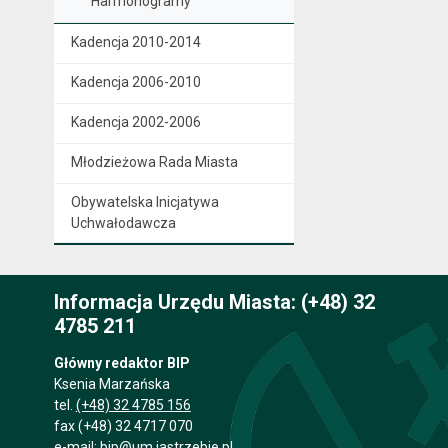
Harmonogramy
Kadencja 2010-2014
Kadencja 2006-2010
Kadencja 2002-2006
Młodzieżowa Rada Miasta
Obywatelska Inicjatywa
Uchwałodawcza
Informacja Urzędu Miasta: (+48) 32
4785 211
Główny redaktor BIP
Ksenia Marzańska
tel.
(+48) 32 4785 156
fax (+48) 32 4717 070
e-mail:
bip@um.jastrzebie.pl