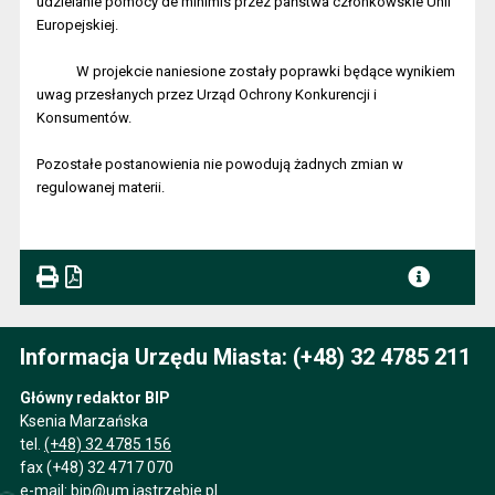
udzielanie pomocy de minimis przez państwa członkowskie Unii
Europejskiej.
W projekcie naniesione zostały poprawki będące wynikiem
uwag przesłanych przez Urząd Ochrony Konkurencji i
Konsumentów.
Pozostałe postanowienia nie powodują żadnych zmian w
regulowanej materii.
Informacja Urzędu Miasta: (+48) 32 4785 211
Główny redaktor BIP
Ksenia Marzańska
tel.
(+48) 32 4785 156
fax (+48) 32 4717 070
e-mail:
bip@um.jastrzebie.pl