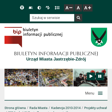
Przejdź do głównego menu
Przejdź do mapy serwisu
Przejdź do treści
Deklaracja
Słownik
Wersja
Wersja
Gęstość
zresetuj
zmniejsz czcionkę
zwiększ czcionkę
dostępności
skrótów
kontrastowa
tekstowa
tekstu
Szukaj w serwisie
Szukaj
BIULETYN INFORMACJI PUBLICZNEJ
Urząd Miasta Jastrzębie-Zdrój
Zatrzymaj animację
Odtwórz animację
Menu
Strona główna
Rada Miasta
Kadencja 2010-2014
Projekty uchwał