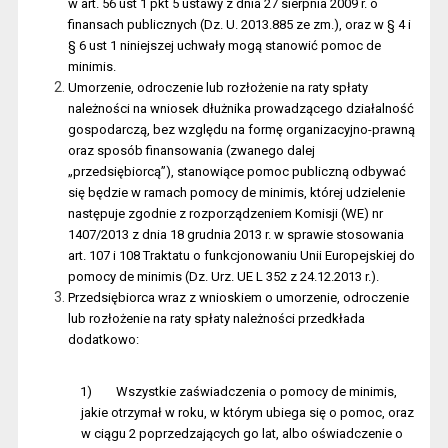
w art. 56 ust 1 pkt 5 ustawy z dnia 27 sierpnia 2009 r. o
finansach publicznych (Dz. U. 2013.885 ze zm.), oraz w § 4 i
§ 6 ust 1 niniejszej uchwały mogą stanowić pomoc de
minimis.
Umorzenie, odroczenie lub rozłożenie na raty spłaty
należności na wniosek dłużnika prowadzącego działalność
gospodarczą, bez względu na formę organizacyjno-prawną
oraz sposób finansowania (zwanego dalej
„przedsiębiorcą”), stanowiące pomoc publiczną odbywać
się będzie w ramach pomocy de minimis, której udzielenie
następuje zgodnie z rozporządzeniem Komisji (WE) nr
1407/2013 z dnia 18 grudnia 2013 r. w sprawie stosowania
art. 107 i 108 Traktatu o funkcjonowaniu Unii Europejskiej do
pomocy de minimis (Dz. Urz. UE L 352 z 24.12.2013 r.).
Przedsiębiorca wraz z wnioskiem o umorzenie, odroczenie
lub rozłożenie na raty spłaty należności przedkłada
dodatkowo:
1)
Wszystkie zaświadczenia o pomocy de minimis,
jakie otrzymał w roku, w którym ubiega się o pomoc, oraz
w ciągu 2 poprzedzających go lat, albo oświadczenie o