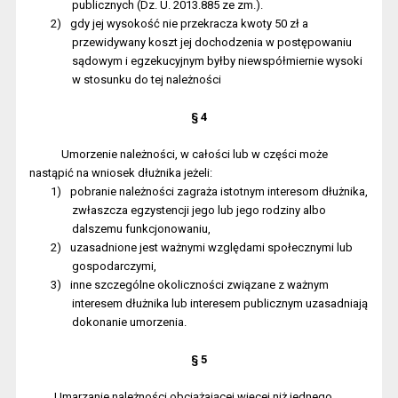
publicznych (Dz. U. 2013.885 ze zm.).
2)
gdy jej wysokość nie przekracza kwoty 50 zł a
przewidywany koszt jej dochodzenia w postępowaniu
sądowym i egzekucyjnym byłby niewspółmiernie wysoki
w stosunku do tej należności
§ 4
Umorzenie należności, w całości lub w części może
nastąpić na wniosek dłużnika jeżeli:
1)
pobranie należności zagraża istotnym interesom dłużnika,
zwłaszcza egzystencji jego lub jego rodziny albo
dalszemu funkcjonowaniu,
2)
uzasadnione jest ważnymi względami społecznymi lub
gospodarczymi,
3)
inne szczególne okoliczności związane z ważnym
interesem dłużnika lub interesem publicznym uzasadniają
dokonanie umorzenia.
§ 5
Umarzanie należności obciążającej więcej niż jednego