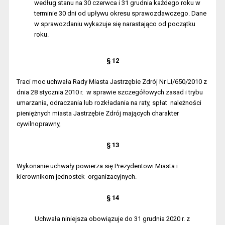
według stanu na 30 czerwca i 31 grudnia każdego roku w
terminie 30 dni od upływu okresu sprawozdawczego. Dane
w sprawozdaniu wykazuje się narastająco od początku
roku.
§ 12
Traci moc uchwała Rady Miasta Jastrzębie Zdrój Nr LI/650/2010 z
dnia 28 stycznia 2010 r.
w sprawie szczegółowych zasad i trybu
umarzania, odraczania lub rozkładania na raty, spłat
należności
pieniężnych miasta Jastrzębie Zdrój mających charakter
cywilnoprawny,
§ 13
Wykonanie uchwały powierza się Prezydentowi Miasta i
kierownikom jednostek
organizacyjnych.
§ 14
Uchwała niniejsza obowiązuje do 31 grudnia 2020 r. z