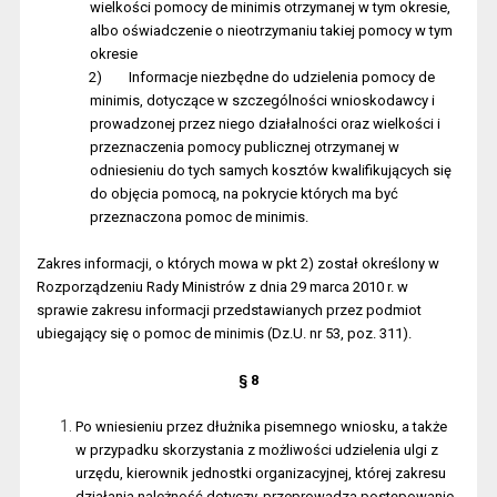
wielkości pomocy de minimis otrzymanej w tym okresie,
albo oświadczenie o nieotrzymaniu takiej pomocy w tym
okresie
2)
Informacje niezbędne do udzielenia pomocy de
minimis, dotyczące w szczególności wnioskodawcy i
prowadzonej przez niego działalności oraz wielkości i
przeznaczenia pomocy publicznej otrzymanej w
odniesieniu do tych samych kosztów kwalifikujących się
do objęcia pomocą, na pokrycie których ma być
przeznaczona pomoc de minimis.
Zakres informacji, o których mowa w pkt 2) został określony w
Rozporządzeniu Rady Ministrów z dnia 29 marca 2010 r. w
sprawie zakresu informacji przedstawianych przez podmiot
ubiegający się o pomoc de minimis (Dz.U. nr 53, poz. 311).
§ 8
Po wniesieniu przez dłużnika pisemnego wniosku, a także
w przypadku skorzystania z możliwości udzielenia ulgi z
urzędu, kierownik jednostki organizacyjnej, której zakresu
działania należność dotyczy, przeprowadza postępowanie