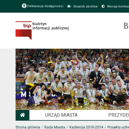
Deklaracja dostępności
Słownik skrótów
Wersja kontra
B
URZĄD MIASTA
PREZYDE
STRONA GŁÓWNA
Strona główna
Rada Miasta
Kadencja 2010-2014
Projekty uch