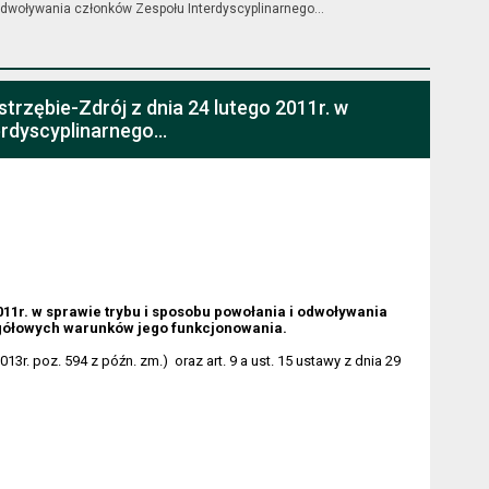
 odwoływania członków Zespołu Interdyscyplinarnego...
trzębie-Zdrój z dnia 24 lutego 2011r. w
rdyscyplinarnego...
011r. w sprawie trybu i sposobu powołania i odwoływania
gółowych warunków jego funkcjonowania.
013r. poz. 594 z późn. zm.)
oraz art. 9 a ust. 15 ustawy z dnia 29