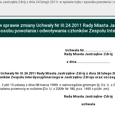
 Jastrzębie-Zdrój z dnia 24 lutego 2011r. w sprawie trybu i sposobu powołania i
w sprawie zmiany Uchwały Nr III.24.2011 Rady Miasta Jas
sposobu powołania i odwoływania członków Zespołu Inte
Uchwała Nr…………………………..
Rady Miasta Jastrzębie-Zdrój
z dnia ………………………………..
Uchwały Nr III.24.2011 Rady Miasta Jastrzębie-Zdrój z dnia 24 lutego 2
onków Zespołu Interdyscyplinarnego w Jastrzębiu-Zdroju oraz szcze
. 2 pkt 15 ustawy z dnia 08 marca 1990r. o samorządzie gminnym (tj. Dz. U. z 2
iałaniu przemocy w rodzinie (Dz. U. z 2009r. Nr 180, poz. 1493 z późn. zm).
Rada Miasta Jastrzębie-Zdrój
uchwala