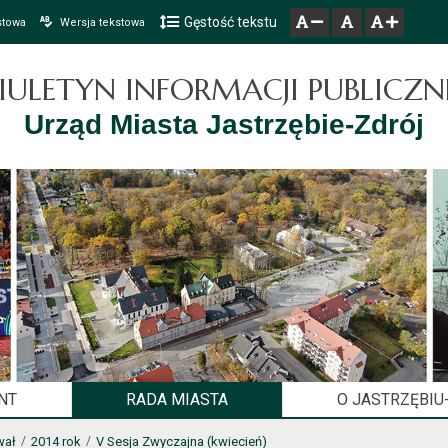
Gęstość tekstu
Przejdź do głównego menu
Przejdź do mapy serwisu
Przejdź do treści
stowa
Wersja tekstowa
zresetuj
zmniejsz czcionkę
zwiększ czcionkę
IULETYN INFORMACJI PUBLICZN
Urząd Miasta Jastrzębie-Zdrój
NT
RADA MIASTA
O JASTRZĘBIU
wał
2014 rok
V Sesja Zwyczajna (kwiecień)