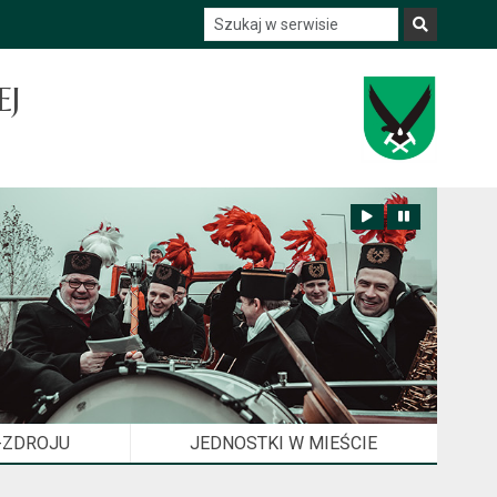
Szukaj w serwisie
Szukaj
EJ
Zatrzymaj animację
Odtwórz animację
-ZDROJU
JEDNOSTKI W MIEŚCIE