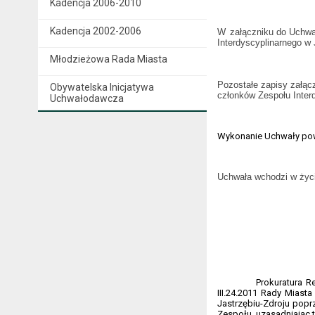
Kadencja 2006-2010
Kadencja 2002-2006
W
załączniku do Uchwał
Interdyscyplinarnego w 
Młodzieżowa Rada Miasta
Pozostałe zapisy załąc
Obywatelska Inicjatywa
członków Zespołu Inter
Uchwałodawcza
Wykonanie Uchwały powi
Uchwała wchodzi w życi
Prokuratura R
III.24.2011 Rady Miasta
Jastrzębiu-Zdroju popr
Zespołu, uzasadniając t