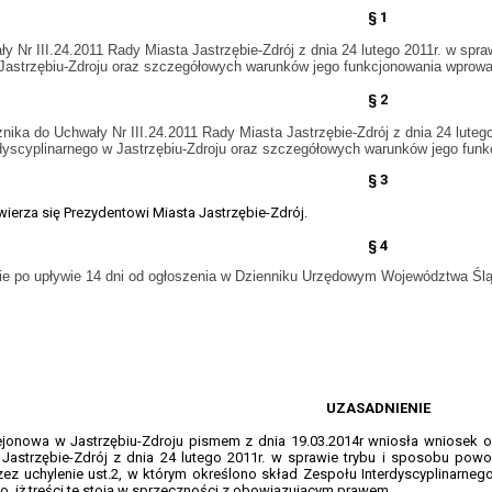
§ 1
y Nr III.24.2011 Rady Miasta Jastrzębie-Zdrój
z dnia 24 lutego 2011r. w spr
Jastrzębiu-Zdroju oraz szczegółowych warunków jego funkcjonowania wprowadz
§ 2
znika do Uchwały
Nr III.24.2011 Rady Miasta Jastrzębie-Zdrój
z dnia 24 luteg
dyscyplinarnego w Jastrzębiu-Zdroju oraz szczegółowych warunków jego funk
§ 3
erza się Prezydentowi Miasta Jastrzębie-Zdrój.
§ 4
e po upływie 14 dni od ogłoszenia w Dzienniku Urzędowym Województwa Ślą
UZASADNIENIE
ejonowa w Jastrzębiu-Zdroju pismem z dnia 19.03.2014r wniosła wniosek o
Jastrzębie-Zdrój z dnia 24 lutego 2011r. w sprawie trybu i sposobu pow
zez uchylenie ust.2, w którym określono skład Zespołu Interdyscyplinarnego
o, iż treści te stoją w sprzeczności z obowiązującym prawem.