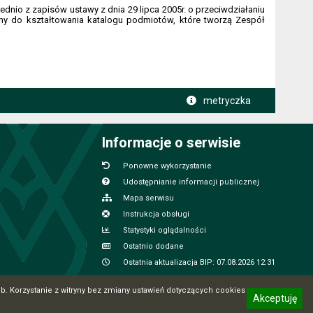
dnio z zapisów ustawy z dnia 29 lipca 2005r. o przeciwdziałaniu
iny do kształtowania katalogu podmiotów, które tworzą Zespół
metryczka
Informacje o serwisie
Ponowne wykorzystanie
Udostępnianie informacji publicznej
Mapa serwisu
Instrukcja obsługi
Statystyki oglądalności
Ostatnio dodane
Ostatnia aktualizacja BIP: 07.08.2026 12:31
. Korzystanie z witryny bez zmiany ustawień dotyczących cookies
Akceptuję
CMS i hosting: Logonet Sp. z o.o. w Bydgoszczy
informację o polityce prywatności