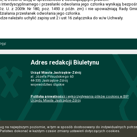
Interdyscyplinarnego i przesłanki odwołania jego członka wynikają bezpośre
Dz. U. z 2009r. Nr 180, poz. 1493 z późn. zm) i nie upoważniają Rady Gm
i działania przesłanek odwołania jego członka.
e należało uchylić zapisy ust 2 i ust 16 załącznika do w/w Uchwały.
 PDF
Adres redakcji Biuletynu
Urząd Miasta Jastrzębie-Zdrój
al. Józefa Piłsudskiego 60
44-335 Jastrzębie-Zdrój
województwo śląskie
Polityka prywatności
i wykorzystywania plików cookies w BIP
Urzędu Miasta Jastrzębie-Zdrój
ług na najwyższym poziomie, w tym w sposób dostosowany do indywidualnych potrzeb
Państwo dokonać w każdym czasie zmiany ustawień dotyczących cookies.