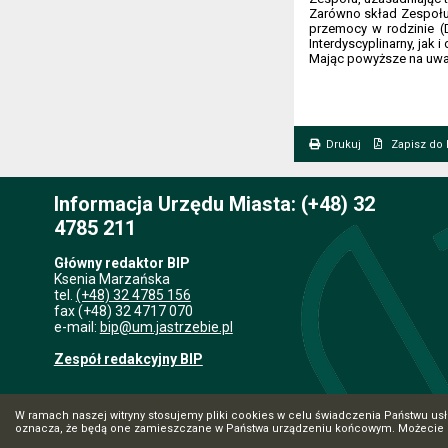
Zarówno skład Zespołu 
przemocy w rodzinie (
Interdyscyplinarny, jak 
Mając powyższe na uwadz
Drukuj
Zapisz do
. Ta sama treść dostępna jest na bieżącej stronie
Informacja Urzędu Miasta: (+48) 32
4785 211
Główny redaktor BIP
Ksenia Marzańska
tel.
(+48) 32 4785 156
fax (+48) 32 4717 070
e-mail:
bip@um.jastrzebie.pl
Zespół redakcyjny BIP
W ramach naszej witryny stosujemy pliki cookies w celu świadczenia Państwu us
oznacza, że będą one zamieszczane w Państwa urządzeniu końcowym. Możecie 
5.7.0 [15]