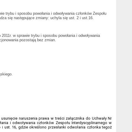
awie trybu i sposobu powołania i odwoływania członków Zespołu
a się następujące zmiany: uchyla się ust. 2 i ust.16.
o 2011r. w sprawie trybu i sposobu powołania i odwoływania
cjonowania pozostają bez zmian.
skiego.
 usunięcie naruszenia prawa w treści załącznika do Uchwały Nr
ołania i odwoływania członków Zespołu Interdyscyplinarnego w
 i ust. 16, gdzie określono przesłanki odwołania członka tegoż