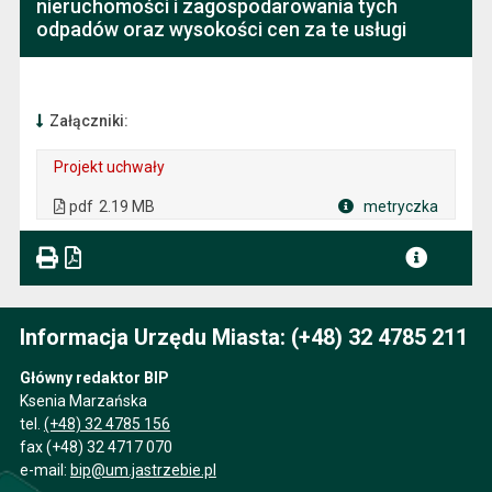
nieruchomości i zagospodarowania tych
odpadów oraz wysokości cen za te usługi
Załączniki:
Projekt uchwały
. Plik w formacie: pdf
. Rozmiar pliku: 2.19 MB
. Otwiera się w nowej karcie.
pdf
2.19 MB
metryczka
Plik w formacie
Informacja Urzędu Miasta: (+48) 32 4785 211
Główny redaktor BIP
Ksenia Marzańska
tel.
(+48) 32 4785 156
fax (+48) 32 4717 070
e-mail:
bip@um.jastrzebie.pl