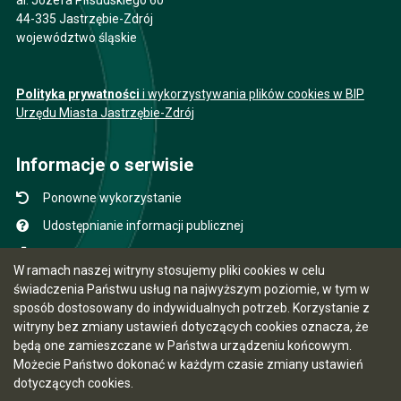
al. Józefa Piłsudskiego 60
44-335 Jastrzębie-Zdrój
województwo śląskie
Polityka prywatności
i wykorzystywania plików cookies w BIP
Urzędu Miasta Jastrzębie-Zdrój
Informacje o serwisie
Ponowne wykorzystanie
Udostępnianie informacji publicznej
Mapa serwisu
W ramach naszej witryny stosujemy pliki cookies w celu
Instrukcja obsługi
świadczenia Państwu usług na najwyższym poziomie, w tym w
sposób dostosowany do indywidualnych potrzeb. Korzystanie z
Statystyki oglądalności
witryny bez zmiany ustawień dotyczących cookies oznacza, że
Ostatnio dodane
będą one zamieszczane w Państwa urządzeniu końcowym.
Możecie Państwo dokonać w każdym czasie zmiany ustawień
Ostatnia aktualizacja BIP: 07.08.2026 12:31
dotyczących cookies.