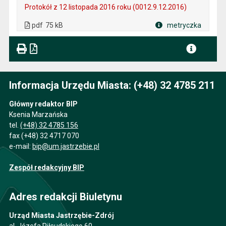
Protokół z 12 listopada 2016 roku (0012.9.12.2016)
. Plik w formacie: pdf
. Rozmiar pliku: 75 kB
. Otwiera się w nowej karcie.
pdf
75 kB
metryczka
Plik w formacie
Informacja Urzędu Miasta: (+48) 32 4785 211
Główny redaktor BIP
Ksenia Marzańska
tel.
(+48) 32 4785 156
fax (+48) 32 4717 070
e-mail:
bip@um.jastrzebie.pl
Zespół redakcyjny BIP
Adres redakcji Biuletynu
Urząd Miasta Jastrzębie-Zdrój