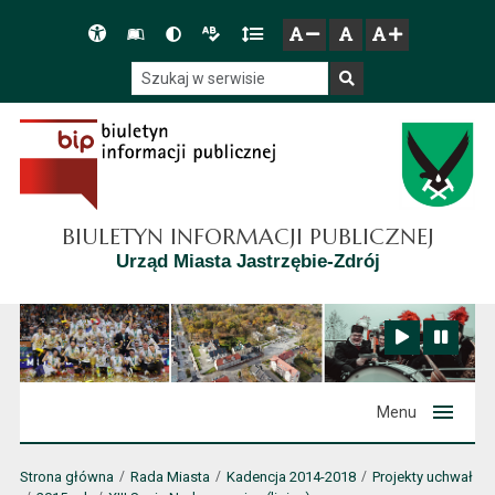
Przejdź do głównego menu
Przejdź do mapy serwisu
Przejdź do treści
Deklaracja
Słownik
Wersja
Wersja
Gęstość
zresetuj
zmniejsz czcionkę
zwiększ czcionkę
dostępności
skrótów
kontrastowa
tekstowa
tekstu
Szukaj w serwisie
Szukaj
BIULETYN INFORMACJI PUBLICZNEJ
Urząd Miasta Jastrzębie-Zdrój
Zatrzymaj animację
Odtwórz animację
Menu
Strona główna
Rada Miasta
Kadencja 2014-2018
Projekty uchwał