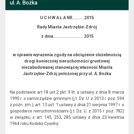
ul. A. Bożka
U C H W A Ł A NR..........2015
Rady Miasta Jastrzębie-Zdrój
z dnia......................... 2015
w sprawie wyrażenia zgody na obciążenie służebnością
drogi koniecznej nieruchomości gruntowej
niezabudowanej stanowiącej własność Miasta
Jastrzębie-Zdrój położonej przy ul. A. Bożka
Na podstawie art.18 ust.2 pkt. 9 lit. a ustawy z dnia 8 marca
1990 r. o samorządzie gminnym (j.t. Dz. U. z 2013 r. poz. 594
z późn. zm.), art. 13 ust. 1 ustawy z dnia 21 sierpnia 1997 r. o
gospodarce nieruchomościami (j.t. Dz. U. z 2015 r. poz. 782)
w związku z art. 145, 252, 285 ustawy z dnia 23 kwietnia
1964 roku Kodeks Cywilny