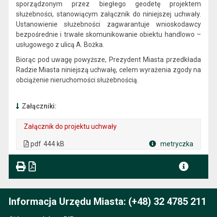
sporządzonym przez biegłego geodetę projektem
służebności, stanowiącym załącznik do niniejszej uchwały.
Ustanowienie służebności zagwarantuje wnioskodawcy
bezpośrednie i trwałe skomunikowanie obiektu handlowo –
usługowego z ulicą A. Bożka.
Biorąc pod uwagę powyższe, Prezydent Miasta przedkłada
Radzie Miasta niniejszą uchwałę, celem wyrażenia zgody na
obciążenie nieruchomości służebnością.
Załączniki:
Załącznik do projektu uchwały
. Plik w formacie: pdf
. Rozmiar pliku: 444 kB
. Otwiera się w nowej karcie.
pdf
444 kB
metryczka
Plik w formacie
Informacja Urzędu Miasta: (+48) 32 4785 211