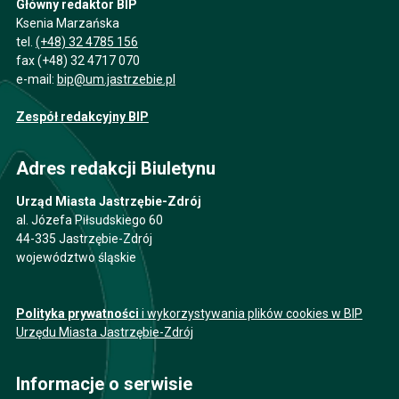
Główny redaktor BIP
Ksenia Marzańska
tel.
(+48) 32 4785 156
fax (+48) 32 4717 070
e-mail:
bip@um.jastrzebie.pl
Zespół redakcyjny BIP
Adres redakcji Biuletynu
Urząd Miasta Jastrzębie-Zdrój
al. Józefa Piłsudskiego 60
44-335 Jastrzębie-Zdrój
województwo śląskie
Polityka prywatności
i wykorzystywania plików cookies w BIP
Urzędu Miasta Jastrzębie-Zdrój
Informacje o serwisie