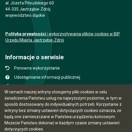
al. Józefa Piłsudskiego 60
44-335 Jastrzębie-Zdrój
województwo śląskie
Polityka prywatności
i wykorzystywania plików cookies w BIP
Urzędu Miasta Jastrzębie-Zdrój
Informacje o serwisie
Ponowne wykorzystanie
Udostępnianie informacji publicznej
Mapa serwisu
W ramach naszej witryny stosujemy pliki cookies w celu
Instrukcja obsługi
świadczenia Państwu usług na najwyższym poziomie, w tym w
sposób dostosowany do indywidualnych potrzeb. Korzystanie z
Statystyki oglądalności
witryny bez zmiany ustawień dotyczących cookies oznacza, że
Ostatnio dodane
będą one zamieszczane w Państwa urządzeniu końcowym.
Możecie Państwo dokonać w każdym czasie zmiany ustawień
Ostatnia aktualizacja BIP: 07.08.2026 12:31
dotyczących cookies.