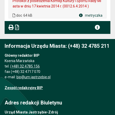
Protokół z posiedzenia Komisji Kultury i Sportu Rady Mi
asta w dniu 17 kwietnia 2014 r. (0012.6.4.2014 )
. Plik w formacie: doc
. Rozmiar pliku: 64 kB
doc
64 kB
metryczka
Plik w formacie
Informacja Urzędu Miasta: (+48) 32 4785 211
Główny redaktor BIP
Ksenia Marzańska
tel.
(+48) 32 4785 156
fax (+48) 32 4717 070
e-mail:
bip@um.jastrzebie.pl
Zespół redakcyjny BIP
Adres redakcji Biuletynu
Urząd Miasta Jastrzębie-Zdrój