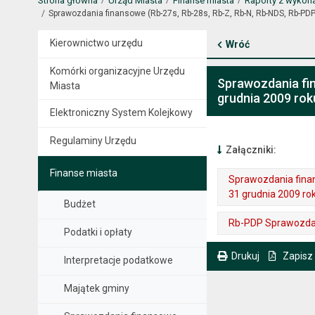
Strona główna
Urząd Miasta
Finanse miasta
Raporty z wykon
Sprawozdania finansowe (Rb-27s, Rb-28s, Rb-Z, Rb-N, Rb-NDS, Rb-PDP
Kierownictwo urzędu
Wróć
Komórki organizacyjne Urzędu
Sprawozdania fin
Miasta
grudnia 2009 rok
Elektroniczny System Kolejkowy
Regulaminy Urzędu
Załączniki:
Finanse miasta
Sprawozdania finan
31 grudnia 2009 ro
Budżet
. Plik w formacie: pdf
. Rozmiar pliku: 415 kB
. Otwiera się w nowej karcie.
Rb-PDP Sprawozdan
Podatki i opłaty
. Plik w formacie: pdf
. Rozmiar pliku: 52 kB
. Otwiera się w nowej karcie.
Drukuj
Zapisz
Interpretacje podatkowe
. Ta sama treść dostępna jest na bieżącej stronie
Majątek gminy