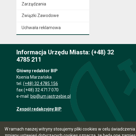
Zarządzania
Związki Zawodowe
Uchwała reklamowa
Informacja Urzędu Miasta: (+48) 32
4785 211
Główny redaktor BIP
Ksenia Marzańska
tel.
(+48) 32 4785 156
fax (+48) 32 4717 070
e-mail:
bip@um.jastrzebie.pl
Zespół redakcyjny BIP
W ramach naszej witryny stosujemy pliki cookies w celu świadczen
zmiany ustawień dotyczących cookies oznacza, że będą one zamie