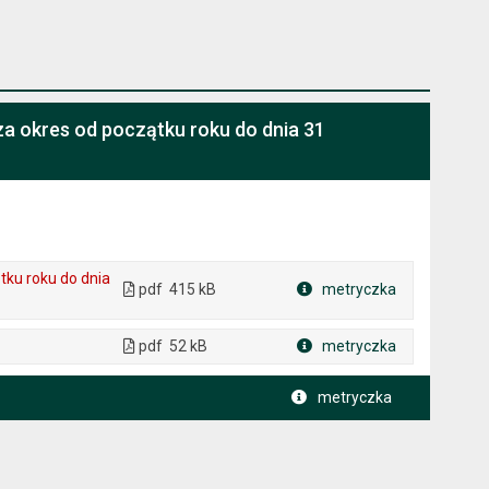
a okres od początku roku do dnia 31
tku roku do dnia
pdf
415 kB
metryczka
Plik w formacie
pdf
52 kB
metryczka
Plik w formacie
metryczka