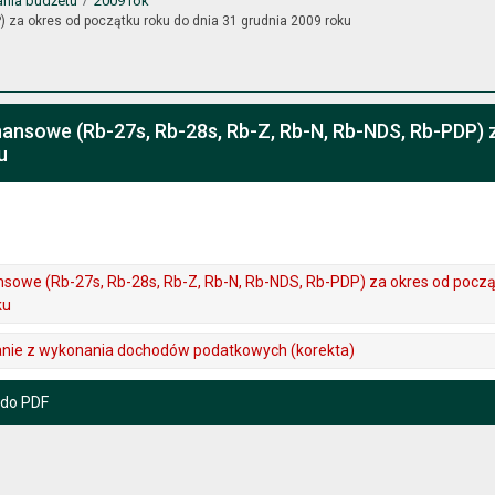
ania budżetu
2009 rok
) za okres od początku roku do dnia 31 grudnia 2009 roku
ansowe (Rb-27s, Rb-28s, Rb-Z, Rb-N, Rb-NDS, Rb-PDP) z
u
sowe (Rb-27s, Rb-28s, Rb-Z, Rb-N, Rb-NDS, Rb-PDP) za okres od począ
ku
ie z wykonania dochodów podatkowych (korekta)
 do PDF